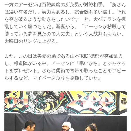
一方のアーセンは百戦錬磨の所英男が対戦相手。「所さん
は凄い有名だし、実力もあるし、試合数も多い選手。それ
を突き破るような動きをしたいです」と、大ベテランを撹
乱していく腹づもりだ。新妻から、「アーセンが秒殺して
勝っている夢を見たので大丈夫」という太鼓判ももらい、
大晦日のリングに上がる。
また、この日は美憂の弟である山本“KID”徳郁が突如乱入
し、報道陣がいる中、アーセンに「寒いから」とジャケッ
トをプレゼント。さらに柔術で青帯を取ったことをアピー
ルするなど、マイペースぶりを発揮していた。