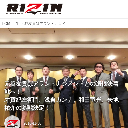
HOME
元谷友貴はアラン・ナシメントとの遺恨決着戦へ！ 才賀紀左衛門、浅倉カンナ、和田竜光、矢地祐介の参戦決定！！
元谷友貴はアラン・ナシメントとの遺恨決着
戦へ！
才賀紀左衛門、浅倉カンナ、和田竜光、矢地
祐介の参戦決定！！
2016-11-30