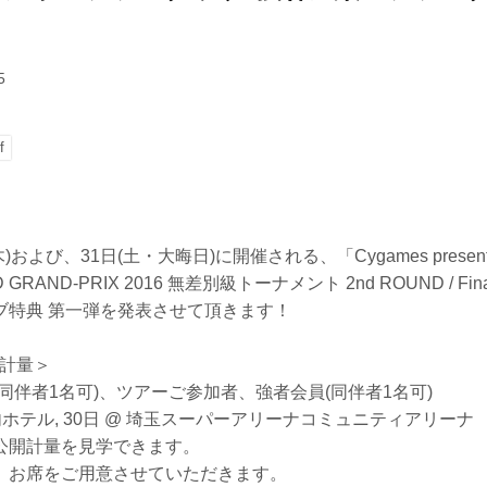
！
5
f
木)および、31日(土・大晦日)に開催される、「Cygames presents
D GRAND-PRIX 2016 無差別級トーナメント 2nd ROUND / Fi
ブ特典 第一弾を発表させて頂きます！
開計量＞
同伴者1名可)、ツアーご参加者、強者会員(同伴者1名可)
都内ホテル, 30日 @ 埼玉スーパーアリーナコミュニティアリーナ
公開計量を見学できます。
、お席をご用意させていただきます。