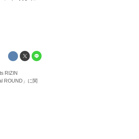
 RIZIN
nal ROUND」に関