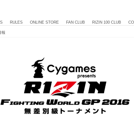
US
RULES
ONLINE STORE
FAN CLUB
RIZIN 100 CLUB
CO
付情報