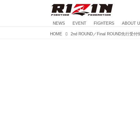
NEWS
EVENT
FIGHTERS
ABOUT 
HOME
2nd ROUND／Final ROUND先行受