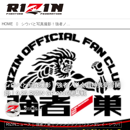
HOME
シウバと写真撮影！強者ノ巣会員特典受付開始！9.25 RIZIN GP 2016開幕戦
シウバと写真撮影！強者ノ巣会員特典受付開
始！9.25 RIZIN GP 2016開幕戦
2016-09-17
RIZINニュース
強者ノ巣
ファンクラブ
ヴァンダレイ・シウバ