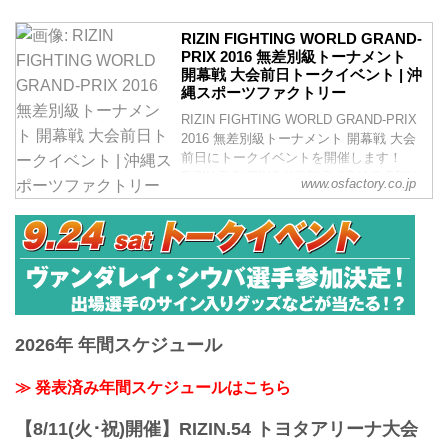
RIZIN FIGHTING WORLD GRAND-
PRIX 2016 無差別級トーナメント
開幕戦 大会前日トークイベント | 沖
縄スポーツファクトリー
RIZIN FIGHTING WORLD GRAND-PRIX
2016 無差別級トーナメント 開幕戦 大会
前日にトークイベントを開催します！
RIZIN FIGHTING WORLD GRAND-PRIX
www.osfactory.co.jp
2016 無差別級トーナメント 開幕戦 大会
前日に開催されるトークイベントの一般
募集を行うことが決定いたしました。ヴ
ァンダレイ・シウバ選手、榊原信行実行
委員長が参加するトークイベント、さら
に参加者が増えるかもしれません！貴重
な話が聞けるチャンスですので皆様是非
ご参加下さい！ ...
2026年 年間スケジュール
≫ 発表済み年間スケジュールはこちら
【8/11(火･祝)開催】RIZIN.54 トヨタアリーナ大会