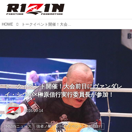
HOME
トークイベント開催！大会前日にヴァンダレイ・シウバ×榊原信行実行委員長が参加！
トークイベント開催！大会前日にヴァンダレ
イ・シウバ×榊原信行実行委員長が参加！
2016-09-14
RIZINニュース
強者ノ巣
トークイベント
榊原信行