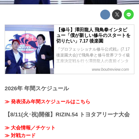
【修斗】澤田龍人 飛鳥拳インタビ
ュー「僕が新しい修斗のスタートを
切りたい」7.17 後楽園
『プロフェッショナル修斗公式戦』(7.17
後楽園大会)で飛鳥拳と修斗世界フライ級
王座決定戦を行う澤田龍人の直前インタ
ビューがサスティンより届いた。
www.boutreview.com
2026年 年間スケジュール
≫ 発表済み年間スケジュールはこちら
【8/11(火･祝)開催】RIZIN.54 トヨタアリーナ大会
≫ 大会情報／チケット
≫ 対戦カード