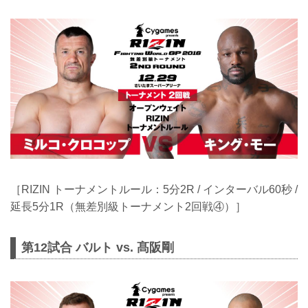
［RIZIN トーナメントルール：5分2R / インターバル60秒 /
延長5分1R（無差別級トーナメント2回戦④）］
第12試合 バルト vs. 髙阪剛