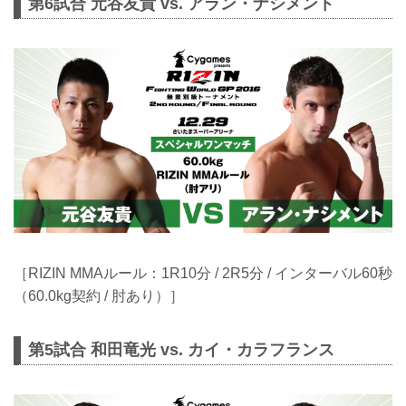
第6試合 元谷友貴 vs. アラン・ナシメント
［RIZIN MMAルール：1R10分 / 2R5分 / インターバル60秒
（60.0kg契約 / 肘あり）］
第5試合 和田竜光 vs. カイ・カラフランス