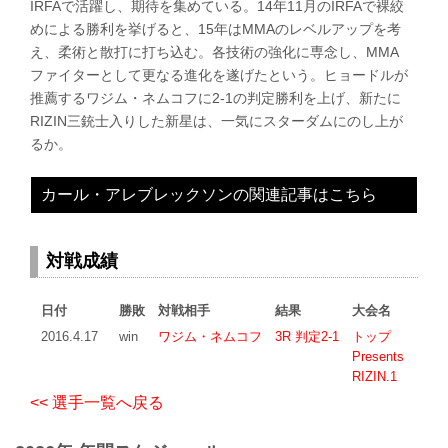
IRFAで活躍し、期待を集めている。14年11月のIRFAで裸絞
めによる勝利を挙げると、15年はMMAのレベルアップを考
え、柔術と散打に打ち込む。各技術の強化に専念し、MMA
ファイターとして更なる進化を遂げたという。ヒョードルが
推薦するワジム・ネムコフに2-1の判定勝利を上げ、新たに
RIZIN三銃士入りした新星は、一気にスターダムにのし上が
るか。
カール・アレブレックソンの関連記事はこちら
対戦成績
日付
勝敗
対戦相手
結果
大会名
2016.4.17
win
ワジム・ネムコフ
3R 判定2-1
トップ
Presents
RIZIN.1
<< 選手一覧へ戻る