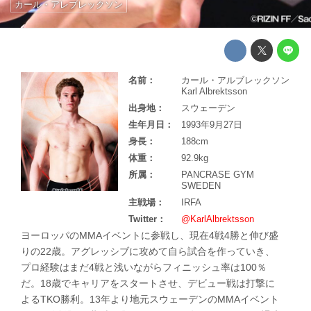
カール・アレブレックソン
名前：
カール・アルブレックソン
Karl Albrektsson
出身地：
スウェーデン
生年月日：
1993年9月27日
身長：
188cm
体重：
92.9kg
所属：
PANCRASE GYM
SWEDEN
主戦場：
IRFA
Twitter：
@KarlAlbrektsson
ヨーロッパのMMAイベントに参戦し、現在4戦4勝と伸び盛
りの22歳。アグレッシブに攻めて自ら試合を作っていき、
プロ経験はまだ4戦と浅いながらフィニッシュ率は100％
だ。18歳でキャリアをスタートさせ、デビュー戦は打撃に
よるTKO勝利。13年より地元スウェーデンのMMAイベント