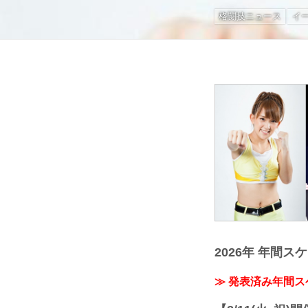
格闘技ニュース
イ
2026年 年間ス
≫ 発表済み年間