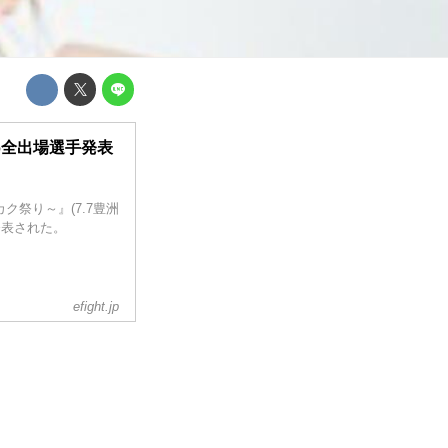
016全出場選手発表
シカク祭り～』(7.7豊洲
発表された。
efight.jp