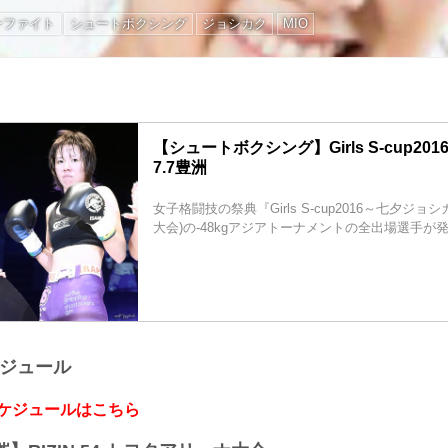
ーファイト
シュートボクシング
ジョシカク
MIO
【シュートボクシング】Girls S-cup2
7.7豊洲
女子格闘技の祭典『Girls S-cup2016～七夕ジョ
大会)の-48kgアジアトーナメントの全出場選手が
ケジュール
スケジュールはこちら