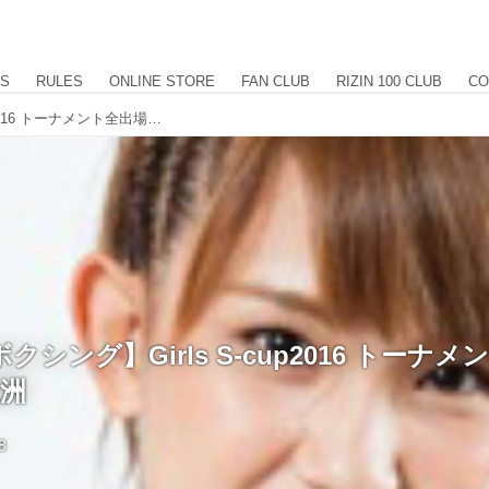
US
RULES
ONLINE STORE
FAN CLUB
RIZIN 100 CLUB
CO
【シュートボクシング】Girls S-cup2016 トーナメント全出場選手発表 7.7豊洲
シング】Girls S-cup2016 トーナ
豊洲
8