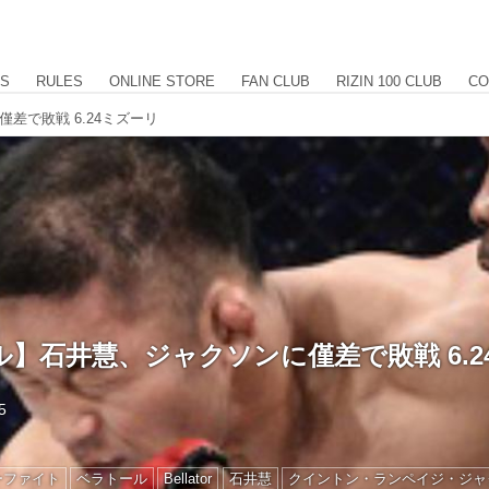
US
RULES
ONLINE STORE
FAN CLUB
RIZIN 100 CLUB
CO
差で敗戦 6.24ミズーリ
】石井慧、ジャクソンに僅差で敗戦 6.2
5
ーファイト
ベラトール
Bellator
石井慧
クイントン・ランペイジ・ジャ