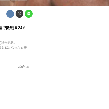
敗戦 6.24ミ
リ大会)試合結果。
再起戦となった石井
efight.jp