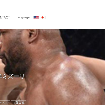
| Language
NTACT
4ミズーリ
クソン
加藤久輝