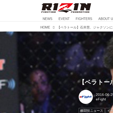
NEWS
EVENT
FIGHTERS
ABOUT 
HOME
【ベラトール】石井慧、ジャクソンに僅
【ベラトール
2016-06-2
eFight
格闘技ニュース
イ