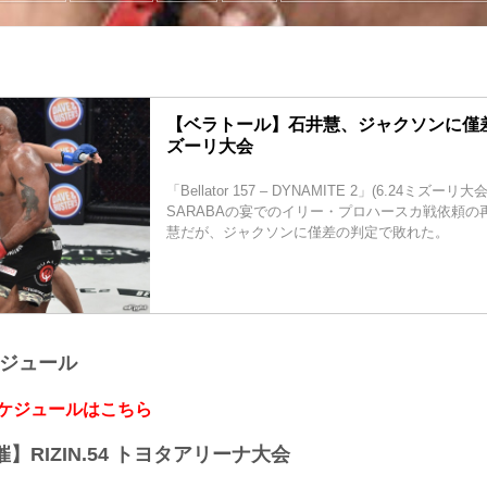
【ベラトール】石井慧、ジャクソンに僅差で
ズーリ大会
「Bellator 157 – DYNAMITE 2」(6.24ミズー
SARABAの宴でのイリー・プロハースカ戦依頼の
慧だが、ジャクソンに僅差の判定で敗れた。
ケジュール
スケジュールはこちら
開催】RIZIN.54 トヨタアリーナ大会