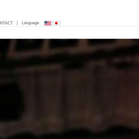
| Language
NTACT