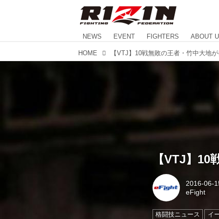
NEWS
EVENT
FIGHTERS
ABOUT 
HOME
【VTJ】10戦無敗の王者・竹中大地が参
【VTJ】1
2016-06-1
eFight
格闘技ニュース
イ