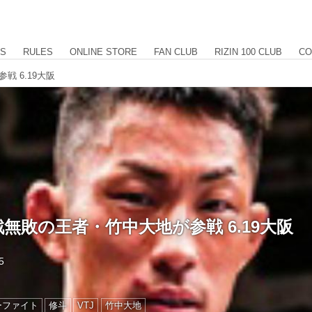
US
RULES
ONLINE STORE
FAN CLUB
RIZIN 100 CLUB
CO
戦 6.19大阪
0戦無敗の王者・竹中大地が参戦 6.19大阪
5
ーファイト
修斗
VTJ
竹中大地