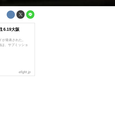
6.19大阪
カードが発表された。
地は、サブミッショ
。
efight.jp