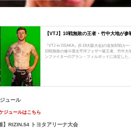
【VTJ】10戦無敗の王者・竹中大地が参戦 
『VTJ in OSAKA』(6.19大阪大会)の追加対戦
10戦無敗の修斗環太平洋フェザー級王者、竹中大
ンファイターのアラン・フィルポッドに決定した
ケジュール
スケジュールはこちら
開催】RIZIN.54 トヨタアリーナ大会