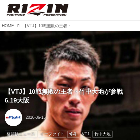
HOME
【VTJ】10戦無敗の王者・竹中大地が参戦 6.19大阪
【VTJ】10戦無敗の王者・竹中大地が参戦
6.19大阪
2016-06-15
格闘技ニュース
イーファイト
修斗
VTJ
竹中大地