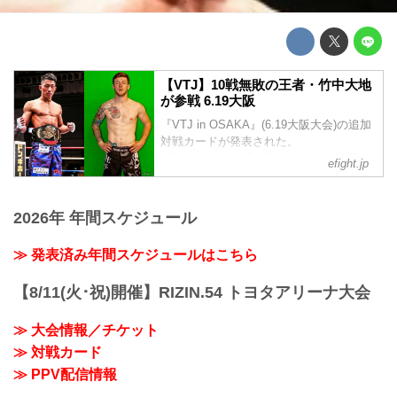
【VTJ】10戦無敗の王者・竹中大地
が参戦 6.19大阪
『VTJ in OSAKA』(6.19大阪大会)の追加
対戦カードが発表された。
10戦無敗の修斗環太平洋フェザー級王
efight.jp
者、竹中大地は、サブミッションファイ
ターのアラン・フィルポッドに決定し
た。
2026年 年間スケジュール
≫ 発表済み年間スケジュールはこちら
【8/11(火･祝)開催】RIZIN.54 トヨタアリーナ大会
≫ 大会情報／チケット
≫ 対戦カード
≫ PPV配信情報