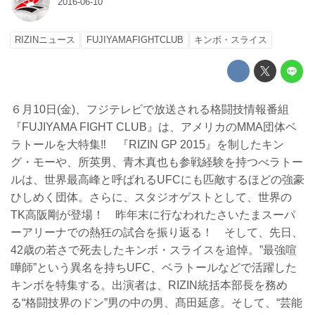
2016-06-10
RIZINニュース
FUJIYAMAFIGHTCLUB
キンボ・スライス
６月10日(金)、フジテレビで放送される格闘技情報番組
『FUJIYAMA FIGHT CLUB』は、アメリカのMMA団体ベ
ラトールを大特集‼︎ 『RIZIN GP 2015』を制したキン
グ・モーや、所英男、青木真也も参戦経験を持つべラトー
ルは、世界最高峰と呼ばれるUFCにも匹敵するほどの強豪
ひしめく団体。さらに、スタジオゲストとして、世界の
TK高阪剛が登場！ 昨年末に行なわれたさいたまスーパ
ーアリーナでの熱狂の試合を振り返る！ そして、先日、
42歳の若さで死去したキンボ・スライスを追悼。”最強喧
嘩師”という異名を持ちUFC、ベラトールなどで活躍した
キンボを特集する。出演者は、RIZIN統括本部長を務め
る“格闘技界のドン”男の中の男、髙田延彦。そして、“芸能