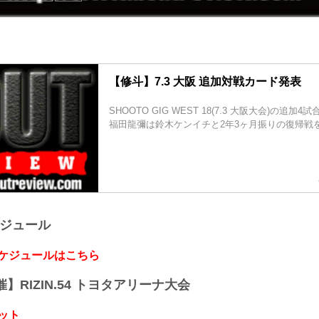
【修斗】7.3 大阪 追加対戦カード発表
SHOOTO GIG WEST 18(7.3 大阪大会)の追加
福田龍彌は鈴木ケンイチと2年3ヶ月振りの復帰戦
ケジュール
スケジュールはこちら
開催】RIZIN.54 トヨタアリーナ大会
ット