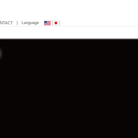
| Language
NTACT