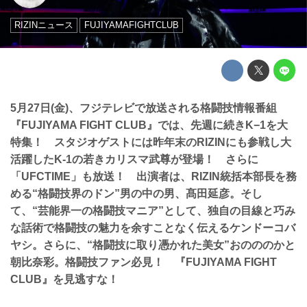
RIZINニュース
FUJIYAMAFIGHTCLUB
5月27日(金)、フジテレビで放送される格闘技情報番組
『FUJIYAMA FIGHT CLUB』では、先週に続きK−1を大
特集！ スタジオゲストには昨年末のRIZINにも参戦し大
活躍したK-1の若きカリスマ武尊が登場！ さらに
「UFCTIME」も放送！ 出演者は、RIZIN統括本部長を務
める“格闘技界のドン”男の中の男、髙田延彦。そし
て、“芸能界一の格闘技マニア”として、独自の目線と巧み
な話術で格闘技の魅力を余すことなく伝えるケンドーコバ
ヤシ。さらに、“格闘技に取り憑かれた美女”おのののかと
朝比奈彩。格闘技ファン必見！ 『FUJIYAMA FIGHT
CLUB』を見逃すな！