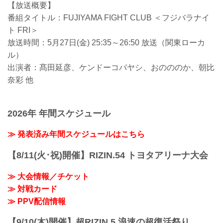
【放送概要】
番組タイトル：FUJIYAMA FIGHT CLUB ＜フジバラナイ
ト FRI＞
放送時間：5月27日(金) 25:35～26:50 放送（関東ローカ
ル）
出演者：髙田延彦、ケンドーコバヤシ、おのののか、朝比
奈彩 他
2026年 年間スケジュール
≫ 発表済み年間スケジュールはこちら
【8/11(火･祝)開催】RIZIN.54 トヨタアリーナ大会
≫ 大会情報／チケット
≫ 対戦カード
≫ PPV配信情報
【9/10(木)開催】超RIZIN.5 浪速の超復活祭り