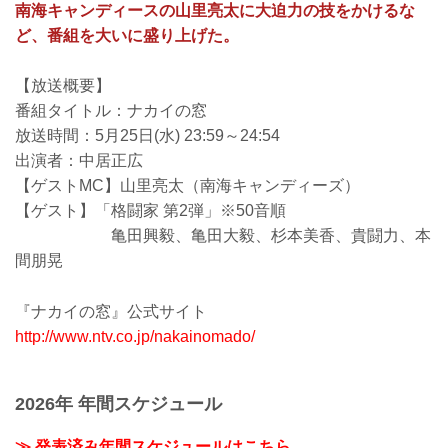
南海キャンディースの山里亮太に大迫力の技をかけるな
ど、番組を大いに盛り上げた。
【放送概要】
番組タイトル：ナカイの窓
放送時間：5月25日(水) 23:59～24:54
出演者：中居正広
【ゲストMC】山里亮太（南海キャンディーズ）
【ゲスト】「格闘家 第2弾」※50音順
亀田興毅、亀田大毅、杉本美香、貴闘力、本
間朋晃
『ナカイの窓』公式サイト
http://www.ntv.co.jp/nakainomado/
2026年 年間スケジュール
≫ 発表済み年間スケジュールはこちら