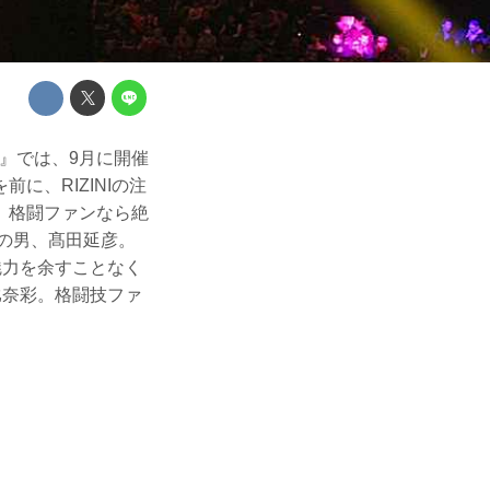
UB』では、9月に開催
を前に、RIZINIの注
 格闘ファンなら絶
中の男、髙田延彦。
魅力を余すことなく
比奈彩。格闘技ファ