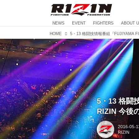
NEWS
EVENT
FIGHTERS
ABOUT 
HOME
5・13 格闘技
RIZIN 
2016-05-1
RIZIN