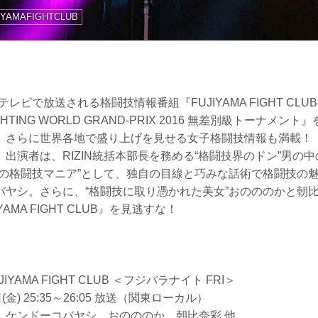
IYAMAFIGHTCLUB
ジテレビで放送される格闘技情報番組『FUJIYAMA FIGHT CL
GHTING WORLD GRAND-PRIX 2016 無差別級トーナメント』
。さらに世界各地で盛り上げを見せる女子格闘技情報も満載！
出演者は、RIZIN統括本部長を務める“格闘技界のドン”男の
一の格闘技マニア”として、独自の目線と巧みな話術で格闘技の
バヤシ。さらに、“格闘技に取り憑かれた美女”おのののかと朝
AMA FIGHT CLUB』を見逃すな！
YAMA FIGHT CLUB ＜フジバラナイト FRI＞
金) 25:35～26:05 放送（関東ローカル）
、ケンドーコバヤシ、おのののか、朝比奈彩 他