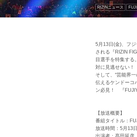
RIZINニュース
FUJ
5月13日(金)、フ
される『RIZIN FI
目選手を特集する
対に見逃せない！ 
そして、“芸能界
伝えるケンドーコ
ン必見！ 『FUJIY
【放送概要】
番組タイトル：FUJI
放送時間：5月13日(
出演者：髙田延彦