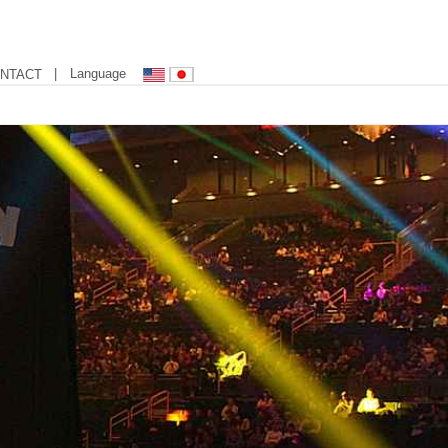
| Language
NTACT