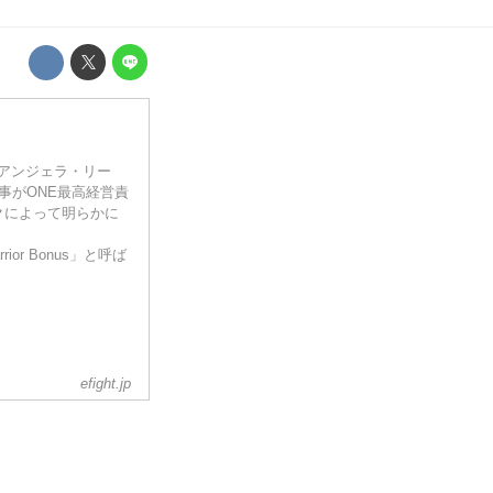
 アンジェラ・リー
る事がONE最高経営責
クによって明らかに
or Bonus」と呼ば
efight.jp