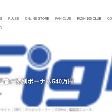
US
RULES
ONLINE STORE
FAN CLUB
RIZIN 100 CLUB
CO
円
王者に特別ボーナス540万円
9
ファイト
ONE
アンジェラ・リー
V.VMei
格闘技ニュース