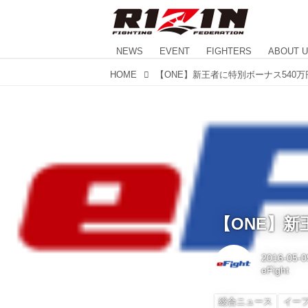
NEWS
EVENT
FIGHTERS
ABOUT 
HOME
【ONE】新王者に特別ボーナス540万
【ONE】新
2016-05-0
eFight
総合ニュース
イー