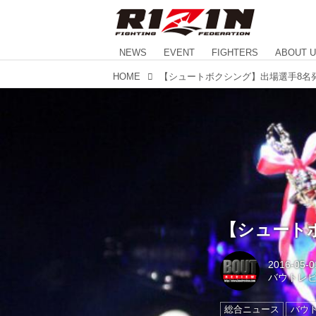
NEWS
EVENT
FIGHTERS
ABOUT 
HOME
【シュートボクシング】出場選手8名発表
【シュートボ
2016-05-0
バウトレ
総合ニュース
バウ