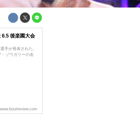
.5 後楽園大会
)の出場選手が発表された。
ア・ゾウガリーの名
www.boutreview.com