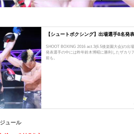
【シュートボクシング】出場選手8名発表 6
SHOOT BOXING 2016 act.3(6.5後楽園大会
発表選手の中には昨年鈴木博昭に勝利したザカリ
前も。
ケジュール