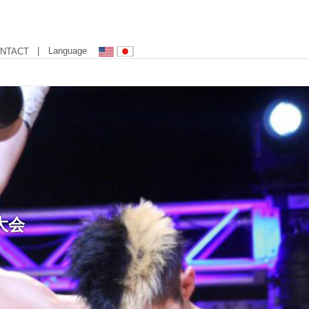
| Language
NTACT
大会