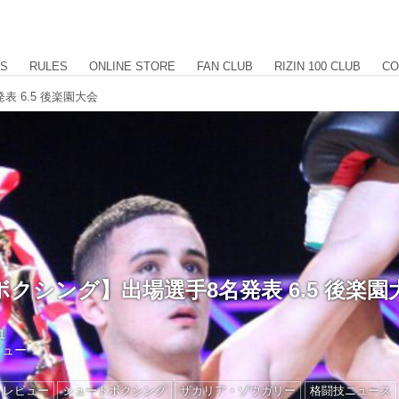
US
RULES
ONLINE STORE
FAN CLUB
RIZIN 100 CLUB
CO
 6.5 後楽園大会
クシング】出場選手8名発表 6.5 後楽園
1
ビュー
トレビュー
シュートボクシング
ザカリア・ゾウガリー
格闘技ニュース