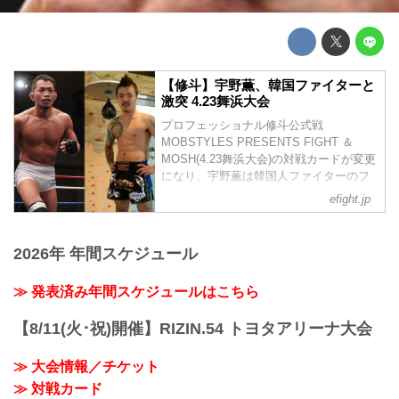
【修斗】宇野薫、韓国ファイターと
激突 4.23舞浜大会
プロフェッショナル修斗公式戦
MOBSTYLES PRESENTS FIGHT ＆
MOSH(4.23舞浜大会)の対戦カードが変更
になり、宇野薫は韓国人ファイターのフ
ァン・チョンホと対戦する事になった。
efight.jp
2026年 年間スケジュール
≫ 発表済み年間スケジュールはこちら
【8/11(火･祝)開催】RIZIN.54 トヨタアリーナ大会
≫ 大会情報／チケット
≫ 対戦カード