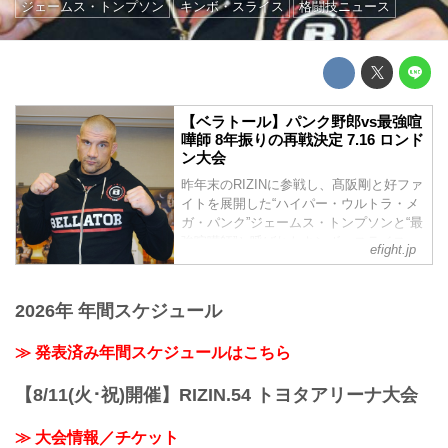
ジェームス・トンプソン
キンボ・スライス
格闘技ニュース
【ベラトール】パンク野郎vs最強喧
嘩師 8年振りの再戦決定 7.16 ロンド
ン大会
昨年末のRIZINに参戦し、髙阪剛と好ファ
イトを展開した“ハイパー・ウルトラ・メ
ガ・パンク”ジェームス・トンプソンと“最
強喧嘩師”と呼ばれたキンボ・スライス
efight.jp
が、『Bellator 158』のメインカードで戦
うことが発表された。
2026年 年間スケジュール
≫ 発表済み年間スケジュールはこちら
【8/11(火･祝)開催】RIZIN.54 トヨタアリーナ大会
≫ 大会情報／チケット