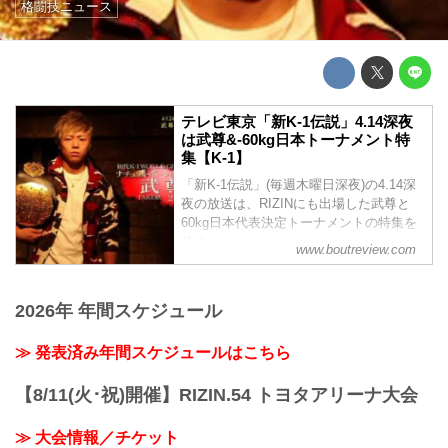
格闘技ニュース
テレビ東京「新K-1伝説」4.14深夜
は武尊&-60kg日本トーナメント特
集【K-1】
「新K-1伝説」(毎週木曜日深夜)の4.14深
夜の放送は、RIZINにも出場した武尊と
60kg日本代表決定トーナメントの特集を
放送。
www.boutreview.com
2026年 年間スケジュール
≫ 発表済み年間スケジュールはこちら
【8/11(火･祝)開催】RIZIN.54 トヨタアリーナ大会
≫ 大会情報／チケット