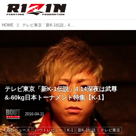
HOME
テレビ東京「新K-1伝説」4.14深夜は武尊&-60kg日本トーナメント特集【K-1】
テレビ東京「新K-1伝説」4.14深夜は武尊
&-60kg日本トーナメント特集【K-1】
2016-04-11
総合ニュース
バウトレビュー
K-1
新K-1伝説
テレビ東京