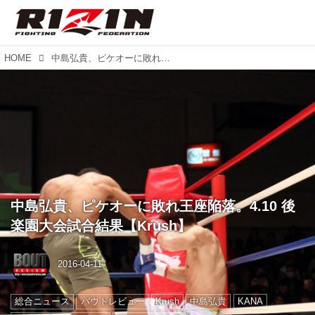
HOME
中島弘貴、ピケオーに敗れ王座陥落。4.10 後楽園大会試合結果【Krush】
中島弘貴、ピケオーに敗れ王座陥落。4.10 後
楽園大会試合結果【Krush】
2016-04-11
総合ニュース
バウトレビュー
Krush
中島弘貴
KANA