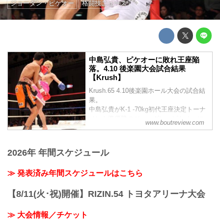
ジョーダン・ピケオー
格闘技ニュース
中島弘貴、ピケオーに敗れ王座陥
落。4.10 後楽園大会試合結果
【Krush】
Krush.65 4.10後楽園ホール大会の試合結
果。
中島弘貴がK-1 -70kg初代王座決定トーナ
メント準優勝のジョーダン・ピケオーに
www.boutreview.com
敗れ王座陥落。
KANAが4戦目でKrush-50女子新王者に。
2026年 年間スケジュール
≫ 発表済み年間スケジュールはこちら
【8/11(火･祝)開催】RIZIN.54 トヨタアリーナ大会
≫ 大会情報／チケット