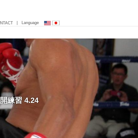
| Language
NTACT
練習 4.24