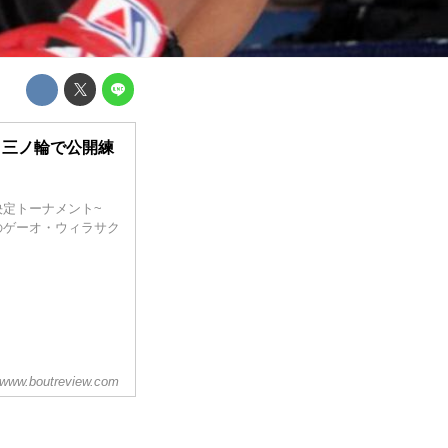
ック三ノ輪で公開練
本代表決定トーナメント~
王者のゲーオ・ウィラサク
www.boutreview.com