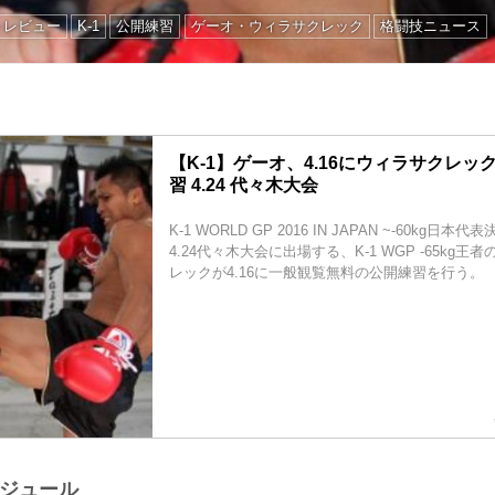
トレビュー
K-1
公開練習
ゲーオ・ウィラサクレック
格闘技ニュース
【K-1】ゲーオ、4.16にウィラサクレ
習 4.24 代々木大会
K-1 WORLD GP 2016 IN JAPAN ~-60kg日
4.24代々木大会に出場する、K-1 WGP -65kg
レックが4.16に一般観覧無料の公開練習を行う。
ケジュール