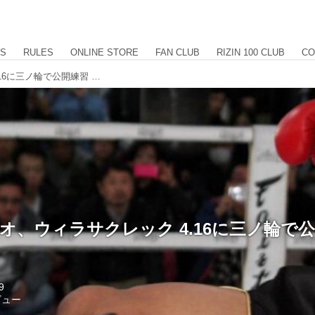
US
RULES
ONLINE STORE
FAN CLUB
RIZIN 100 CLUB
CO
【K-1】ゲーオ、ウィラサクレック 4.16に三ノ輪で公開練習 4.24 代々木大会
ーオ、ウィラサクレック 4.16に三ノ輪で公開
9
ビュー