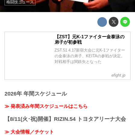
格闘技ニュース
【ZST】元K-1ファイター金泰泳の
弟子が初参戦
ZST.51 4.17新宿大会に元K-1ファイター
の金泰泳の弟子、KEITAの参戦が決定。
対戦相手は関鉄矢となった
efight.jp
2026年 年間スケジュール
≫ 発表済み年間スケジュールはこちら
【8/11(火･祝)開催】RIZIN.54 トヨタアリーナ大会
≫ 大会情報／チケット