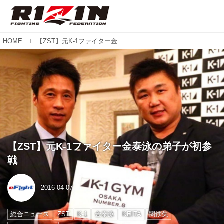
HOME
【ZST】元K-1ファイター金泰泳の弟子が初参戦
【ZST】元K-1ファイター金泰泳の弟子が初参
戦
2016-04-07
総合ニュース
ZST
K-1
金泰泳
KEITA
関鉄矢