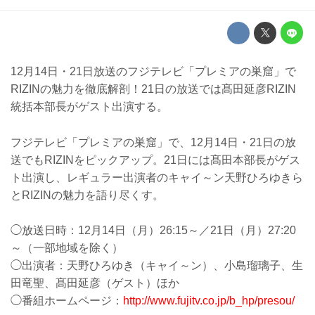
12月14日・21日放送のフジテレビ「プレミアの巣窟」で
RIZINの魅力を徹底解剖！21日の放送では髙田延彦RIZIN
統括本部長がゲスト出演する。
フジテレビ「プレミアの巣窟」で、12月14日・21日の放
送でもRIZINをピックアップ。21日には髙田本部長がゲス
ト出演し、レギュラー出演者のキャイ～ン天野ひろゆきら
とRIZINの魅力を語り尽くす。
◯放送日時：12月14日（月）26:15～／21日（月）27:20
～（一部地域を除く）
◯出演者：天野ひろゆき（キャイ～ン）、小島瑠璃子、生
田竜聖、髙田延彦（ゲスト）ほか
◯番組ホームページ：
http://www.fujitv.co.jp/b_hp/presou/