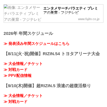
エンタメサーチバラエティ プレミ
アの巣窟 - フジテレビ
エンタメサーチバラエティ プレミアの巣
www.fujitv.co.jp
窟 - 番組情報。国内外アーティストのラ
イブ、超大物のコンサートから、舞台、
そしてスポーツイベントに至るまでお届
2026年 年間スケジュール
けする『エンタメ情報番組』です。
≫ 発表済み年間スケジュールはこちら
【8/11(火･祝)開催】RIZIN.54 トヨタアリーナ大会
≫ 大会情報／チケット
≫ 対戦カード
≫ PPV配信情報
【9/10(木)開催】超RIZIN.5 浪速の超復活祭り
≫ 大会情報／チケット
≫ 対戦カード