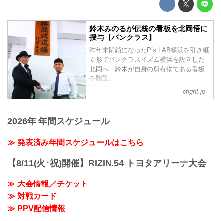
鈴木みのるが伝統の看板を北岡悟に
授与【パンクラス】
昨年末閉鎖になったP’s LAB横浜を引き継
ぐ形でパンクラスイズム横浜を設立した
北岡へ、鈴木が自身の所有物である看板
を贈呈。
1993年の旗揚げ時から掲げられてきた由
efight.jp
緒ある物を贈呈した鈴木は
「旅に出た弟が帰って来たから、あとは
よろしくって感じです」
2026年 年間スケジュール
とコメント
≫ 発表済み年間スケジュールはこちら
【8/11(火･祝)開催】RIZIN.54 トヨタアリーナ大会
≫ 大会情報／チケット
≫ 対戦カード
≫ PPV配信情報