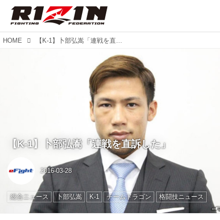
HOME
【K-1】卜部弘嵩「連戦を直訴した」
【K-1】卜部弘嵩「連戦を直訴した」
2016-03-28
総合ニュース
卜部弘嵩
K-1
チームドラゴン
格闘技ニュース