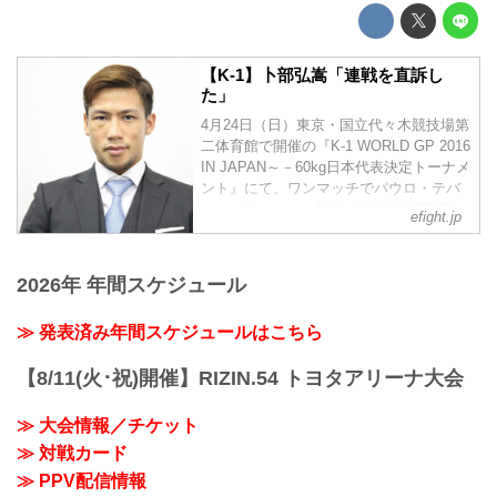
【K-1】卜部弘嵩「連戦を直訴し
た」
4月24日（日）東京・国立代々木競技場第
二体育館で開催の『K-1 WORLD GP 2016
IN JAPAN～－60kg日本代表決定トーナメ
ント』にて、ワンマッチでパウロ・テバ
ウ（ブラジル）と対戦するK-1 WORLD
efight.jp
GP -60kg王者・卜部弘嵩（K-1ジム・チ
ームドラゴン）がコメントを発表。
2026年 年間スケジュール
≫ 発表済み年間スケジュールはこちら
【8/11(火･祝)開催】RIZIN.54 トヨタアリーナ大会
≫ 大会情報／チケット
≫ 対戦カード
≫ PPV配信情報