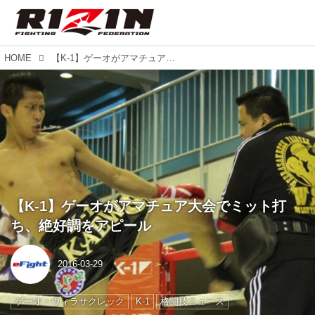
HOME
【K-1】ゲーオがアマチュア大会でミット打ち、絶好調をアピール
【K-1】ゲーオがアマチュア大会でミット打
ち、絶好調をアピール
2016-03-29
ゲーオ・ウィラサクレック
K-1
格闘技ニュース