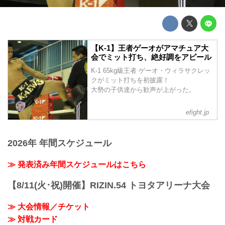
【K-1】王者ゲーオがアマチュア大
会でミット打ち、絶好調をアピール
K-1 65kg級王者 ゲーオ・ウィラサクレッ
クがミット打ちを初披露！
大勢の子供達から歓声が上がった。
efight.jp
2026年 年間スケジュール
≫ 発表済み年間スケジュールはこちら
【8/11(火･祝)開催】RIZIN.54 トヨタアリーナ大会
≫ 大会情報／チケット
≫ 対戦カード