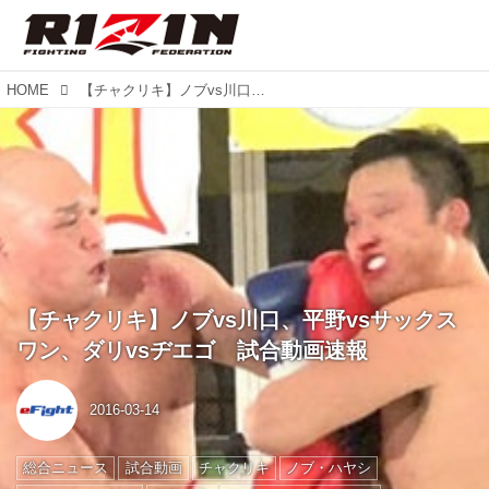
HOME
【チャクリキ】ノブvs川口、平野vsサックスワン、ダリvsヂエゴ 試合動画速報
【チャクリキ】ノブvs川口、平野vsサックス
ワン、ダリvsヂエゴ 試合動画速報
2016-03-14
総合ニュース
試合動画
チャクリキ
ノブ・ハヤシ