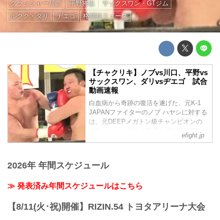
クラッシャー川口
平野将志
サックスワン・GTジム
ルクク・ダリ
ヂエゴ
格闘技ニュース
【チャクリキ】ノブvs川口、平野vs
サックスワン、ダリvsヂエゴ 試合
動画速報
白血病から奇跡の復活を遂げた、元K-1
JAPANファイターのノブ ハヤシに対する
は、元DEEPメガトン級チャンピオンの
クラッシャー川口！壮絶な打ち合い制
efight.jp
し、最後にリングに立つのは誰だ！？そ
の他2試合も掲載(有料記事)
2026年 年間スケジュール
≫ 発表済み年間スケジュールはこちら
【8/11(火･祝)開催】RIZIN.54 トヨタアリーナ大会