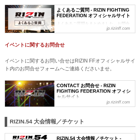
よくあるご質問 - RIZIN FIGHTING
FEDERATION オフィシャルサイト
よくあるご質問をまとめました。お問合
jp.rizinff.com
わせの前に、一度ご確認下さい。
チケットに関してよくあるご質問
Q.1 より良い席で観戦したいのですが、
イベントに関するお問合せ
どの先行でチケットを買うと一番良い席
で見れますか？
A. より良い席のご案内は、以下の順番と
イベントに関するお問い合せはRIZIN FFオフィシャルサイ
なります。
ト内のお問合せフォームへご連絡くださいませ。
①ファンクラブ先行（超強者）
②ファンクラブ先行（強者）/ RIZIN 100
CLUB先行
CONTACT お問合せ - RIZIN
③先行販売（オフィシャルサイト先行・
FIGHTING FEDERATION オフィシ
プレイガイド先行・番組・チラシ等 順不
ャルサイト
同）
jp.rizinff.com
④各プレイガイドの一般発売
※②はお申込み多数の場合、お席の優先
確保のみで、...
RIZIN.54 大会情報／チケット
RIZIN.54 大会情報／チケット -