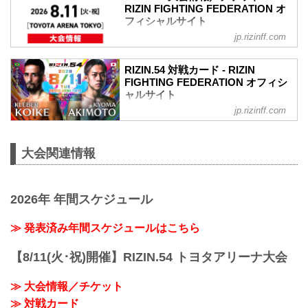
RIZIN FIGHTING FEDERATION オ
フィシャルサイト
jp.rizinff.com
RIZIN.54大会概要
開催日時
2026年8月11日（火・祝）12:00開場（予
RIZIN.54 対戦カード - RIZIN
定）／14:00開始（予定）
FIGHTING FEDERATION オフィシ
※開場・開始時間は予定です。決定次第
ャルサイト
RIZIN FFオフィシャルサイトにてご案内
jp.rizinff.com
クレベル・コイケ vs. 秋元強真
します。
RIZIN MMAルール：5分3R（66.0kg）
会場
クレベル・コイケ vs. 秋元強真
TOYOTA ARENA TOKYO
大会関連情報
佐藤将光 vs. パッチー・ミックス
電車でお越しの方
RIZIN MMAルール：5分3R（61.0kg）
新交通ゆりかもめ 「青海」駅 徒歩4分
佐藤将光 vs. パッチー・ミックス
（244m）
後藤丈治 vs. アジズベク・テミロフ
りんかい線 「東京テレポート」駅 徒歩5
2026年 年間スケジュール
RIZIN MMAルール：5分3R（61.0kg）
分（339m）
後藤丈治 vs. アジズベク・テミロフ
バスでお越しの方
≫ 発表済み年間スケジュールはこちら
伊藤裕樹 vs. アリベク・ガジャマトフ
都営バス 「東京テレポート駅前」バス停
RIZIN MMAルール：5分3R（57.0kg）
徒歩5分（360m）
【8/11(火･祝)開催】RIZIN.54 トヨタアリーナ大会
伊藤裕樹 vs....
東京BRT 「東京テレポート」バス停 徒...
≫ 大会情報／チケット
≫ 対戦カード