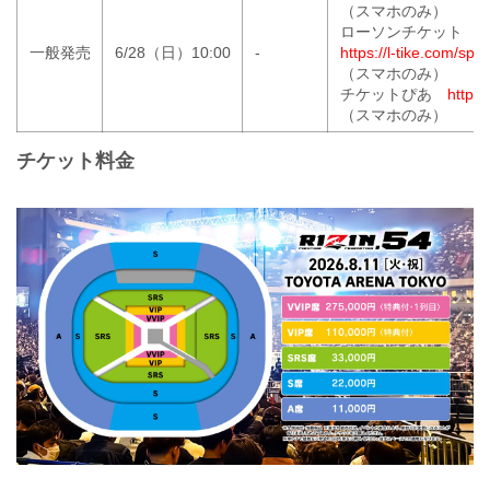
（スマホのみ）
ローソンチケット
一般発売
6/28（日）10:00
-
https://l-tike.com/sport
（スマホのみ）
チケットぴあ
https:/
（スマホのみ）
チケット料金