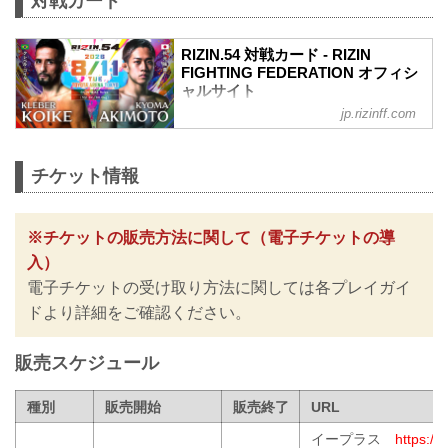
対戦カード
RIZIN.54 対戦カード - RIZIN
FIGHTING FEDERATION オフィシ
ャルサイト
jp.rizinff.com
クレベル・コイケ vs. 秋元強真
RIZIN MMAルール：5分3R（66.0kg）
クレベル・コイケ vs. 秋元強真
チケット情報
ケイト・ロータス vs. NOEL
RIZIN MMAルール：5分3R（49.0kg）
ケイト・ロータス vs. NOEL
※その他のカードは決定次第RIZIN FFオ
※チケットの販売方法に関して（電子チケットの導
フィシャルサイトにてご案内します。
入）
RIZIN.54 大会情報／チケット
電子チケットの受け取り方法に関しては各プレイガイ
RIZIN.54 大会情報／チケット - RIZIN
FIGHTING FEDERATION オフィシャル
ドより詳細をご確認ください。
サイト
RIZIN.5...
販売スケジュール
種別
販売開始
販売終了
URL
イープラス
https://e