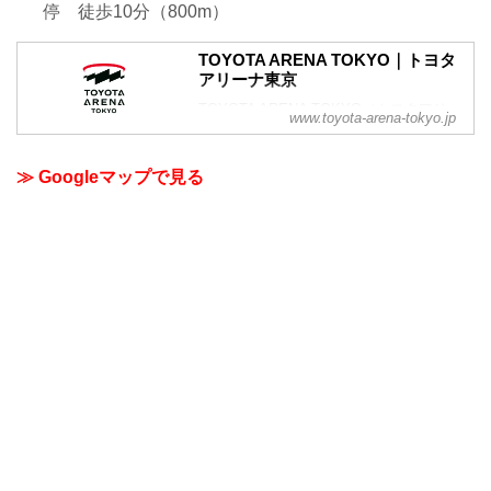
停 徒歩10分（800m）
TOYOTA ARENA TOKYO｜トヨタ
アリーナ東京
TOYOTA ARENA TOKYO（トヨタアリー
www.toyota-arena-tokyo.jp
ナ東京）は「可能性にかけていこう」と
いうコンセプトのもと、スポーツ、モビ
リティ、サスティナビリティ領域を中心
≫ Googleマップで見る
に、様々な可能性が集積し、その可能性
が解き放たれる場所となることを目指し
ます。スポーツ観戦に適した楕円形の建
物構造と合わせ、熱気や歓声をアリーナ
の隅々まで伝え、これまでのアリーナに
ない特別な体験を計画しています！