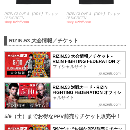
RIZIN GLOVE 4 【DRY】 Tシャツ
RIZIN GLOVE 4 【DRY】 Tシャツ
BLK/GREEN
BLK/GREEN
shop.rizinff.com
shop.rizinff.com
RIZIN.53 大会情報／チケット
RIZIN.53 大会情報／チケット -
RIZIN FIGHTING FEDERATION オ
フィシャルサイト
jp.rizinff.com
MOVIE
【Trailer】RIZIN.53 | イルホム・ノジモフ
RIZIN.53 対戦カード - RIZIN
vs. ルイス・グスタボ
FIGHTING FEDERATION オフィシ
youtu.be
ャルサイト
RIZIN.53 大会概要
jp.rizinff.com
ライト級タイトルマッチ／イルホム・ノ
開催日時
ジモフ vs. ルイス・グスタボ
2026年5月10日（日）12:00開場／14:00開
5/9（土）までお得なPPV前売りチケット販売中！
ライト級タイトルマッチ
始
RIZIN MMAルール：5分3R（71.0kg）
※開場・開始時間は予定です。決定次第
イルホム・ノジモフ vs. ルイス・グスタ
5/9(土)までお得なPPV前売りチケッ
RIZIN FFオフィシャルサイトにてご案内