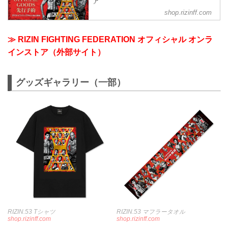
ア
shop.rizinff.com
日本の総合格闘技団体「RIZIN（ライジ
ン）」の公式グッズ販売店。大会やイベ
ントで着用して、RIZINを身近に感じよ
≫ RIZIN FIGHTING FEDERATION オフィシャル オンラ
う。
インストア（外部サイト）
グッズギャラリー（一部）
RIZIN.53 Tシャツ
RIZIN.53 マフラータオル
shop.rizinff.com
shop.rizinff.com