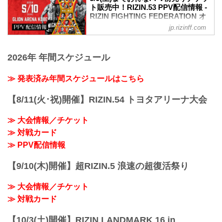
ボ
ト販売中！RIZIN.53 PPV配信情報 -
します。
平本蓮 vs. 皇治
RIZIN FIGHTING FEDERATION オ
会場
RIZINスタンディングバウト特別ルール：
フィシャルサイト
GLION ARENA KOBE
jp.rizinff.com
3分 3R（無差別級）
阪急「神戸三宮駅」：徒歩 約18分
RIZIN.53のPPV配信チケットが、4月17日
※10オンスグローブ着用
阪神「神戸三宮駅」：徒歩 約17分
（金）12時よりRIZIN 100 CLUB、RIZIN
平本蓮 vs. 皇治
JR「三ノ宮駅」：徒歩 約20分
2026年 年間スケジュール
LIVE、ABEMA、U-NEXTにて販売がスタ
太田忍 vs. 金太郎
ポートライナー「ポートターミナル
ートしたぞ！（※スカパー！は4/22(水)販
RIZIN MMAルール：5分3R（61.0kg）
駅」：徒歩 ...
売開始）
≫ 発表済み年間スケジュールはこちら
太田忍 vs. 金太郎
お得なPPV前売りチケットは、大会前日
高木凌 vs. リー・カイウェン
の5月9日（土）23:59まで販売！
【8/11(火･祝)開催】RIZIN.54 トヨタアリーナ大会
RIZIN MMAルール：5分3...
会場に来られない方、また会場にも行く
が実況・解説ありで試合を見たい方は是
≫ 大会情報／チケット
非、お好きな配信サービスでRIZIN.53を
≫ 対戦カード
全試合リアルタイムで視聴しよう！
PPV販売スケジュール一覧
≫ PPV配信情報
配信日時 料金 配信媒体 アー...
【9/10(木)開催】超RIZIN.5 浪速の超復活祭り
≫ 大会情報／チケット
≫ 対戦カード
【10/3(土)開催】RIZIN LANDMARK 16 in