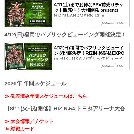
RIZIN MMAルール：5分3R（66.0kg）
4/11(土)までお得なPPV前売りチケ
開催日時
ラジャブアリ・シェイドゥラエフ vs. 久
ット販売中！大和開発 presents
2026年4月12日（日）12:00開場（予定）
保優太
RIZIN LANDMARK 13 in
／14:00開始（予定）
バンタム級タイトルマッチ／ダニー・サ
FUKUOKA PPV配信情報 - RIZIN
※開場・開始時間は予定です。決定次第
jp.rizinff.com
バテロ vs. 後藤丈治
FIGHTING FEDERATION オフィシ
RIZIN FFオフィシャルサイトにてご案内
バンタム級タイトルマッチ
ャルサイト
しま...
4/12(日)福岡でパブリックビューイング開催決定！
RIZIN MMAルール：5分3R（61.0kg）
大和開発 presents RIZIN LANDMARK 13
ダニー・サバテロ vs. 後藤丈治
in FUKUOKAのPPV配信チケットが、3月
4/12(日)福岡でパブリックビューイ
堀江圭功 vs. パトリッキー・ピットブル
13日（金）12時よりRIZIN 100 CLUB、
ング開催決定！RIZIN 格闘技EXPO
RIZIN MMAルール：5分3R（71.0kg）
RIZIN LIVE、ABEMA、U-NEXTにて販売
in FUKUOKA パブリックビューイ
堀江圭功 vs. ...
がスタートしたぞ！（※スカパー！は
ング - RIZIN FIGHTING
jp.rizinff.com
3/27(金)販売開始）
FEDERATION オフィシャルサイト
お得なPPV前売りチケットは、大会前日
追加チケットも完売した「大和開発
の4月11日（土）23:59まで販売！
presents RIZIN LANDMARK 13 in
2026年 年間スケジュール
会場に来られない方、また会場にも行く
FUKUOKA」のパブリックビューイング
が実況・解説ありで試合を見たい方は是
を、マリンメッセ福岡B館で開催すること
≫ 発表済み年間スケジュールはこちら
非、お好きな配信サービスで大和開発
が決定したぞ！
presents RIZIN ...
会場のマリンメッセ福岡B館はイベント会
【8/11(火･祝)開催】RIZIN.54 トヨタアリーナ大会
場の隣に位置し、グッズ販売ブースやキ
ッチンカーなどの飲食ブースも利用可能
≫ 大会情報／チケット
となる。
チケット料金は2,750円で各プレイガイド
≫ 対戦カード
で3月29日（日）10時より販売スタート！