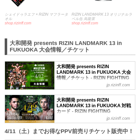
シェイドゥラエフ × RIZIN マフラータ
RIZIN LANDMARK 13 オリジナルラ
オル
ベル缶 烏龍茶
shop.rizinff.com
shop.rizinff.com
大和開発 presents RIZIN LANDMARK 13 in
FUKUOKA 大会情報／チケット
大和開発 presents RIZIN
LANDMARK 13 in FUKUOKA 大会
情報／チケット - RIZIN FIGHTING
FEDERATION オフィシャルサイト
jp.rizinff.com
MOVIE
大和開発 presents RIZIN
【Trailer】大和開発 presents RIZIN
LANDMARK 13 in FUKUOKA 対戦
LANDMARK 13 in FUKUOKA | ラジャブ
カード - RIZIN FIGHTING
アリ・シェイドゥラエフ vs. 久保優太 /
FEDERATION オフィシャルサイト
jp.rizinff.com
ダニー・サバテロ vs. 後藤丈治
フェザー級タイトルマッチ／ラジャブア
youtu.be
4/11（土）までお得なPPV前売りチケット販売中！
リ・シェイドゥラエフ vs. 久保優太
大和開発 presents RIZIN LANDMARK 13
フェザー級タイトルマッチ
in FUKUOKA 大会概要