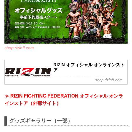
shop.rizinff.com
RIZIN オフィシャル オンラインスト
ア
日本の総合格闘技団体「RIZIN（ライジ
shop.rizinff.com
ン）」の公式グッズ販売店。大会やイベ
ントで着用して、RIZINを身近に感じよ
う。
≫ RIZIN FIGHTING FEDERATION オフィシャル オンラ
インストア（外部サイト）
グッズギャラリー（一部）