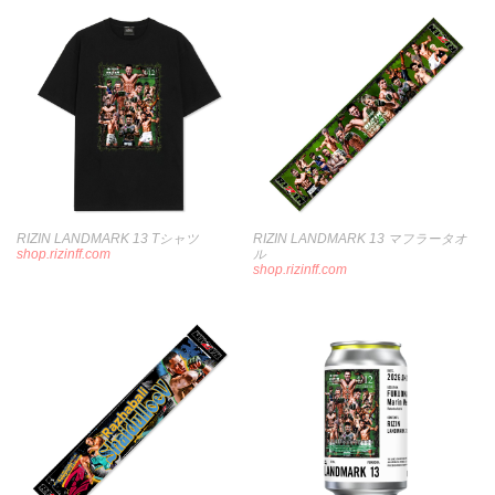
RIZIN LANDMARK 13 Tシャツ
RIZIN LANDMARK 13 マフラータオ
shop.rizinff.com
ル
shop.rizinff.com