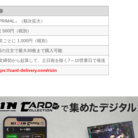
容
PRIMAL』（順次拡大）
枚 500円（税別）
文ごとに 1,000円（税別）
回の注文で最大30枚まで購入可能
文締切から起算して、土日祝を除く7～10営業日で発送
tps://card-delivery.com/rizin