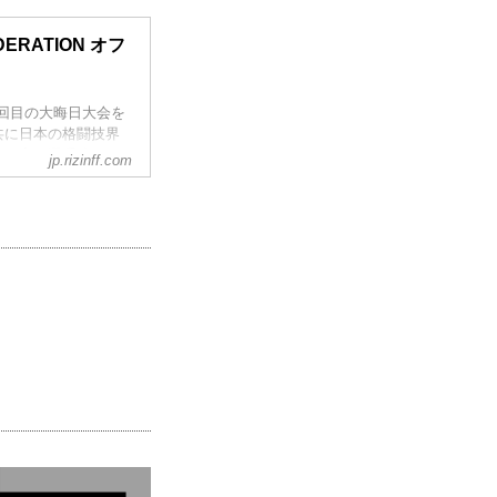
EDERATION オフ
0回目の大晦日大会を
共に日本の格闘技界
誇り高き選手達とそ
jp.rizinff.com
くれた熱き魂を持つ
たいです。本当にこ