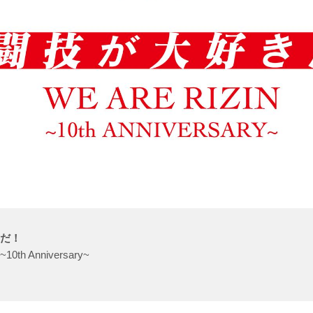
きだ！
~10th Anniversary~