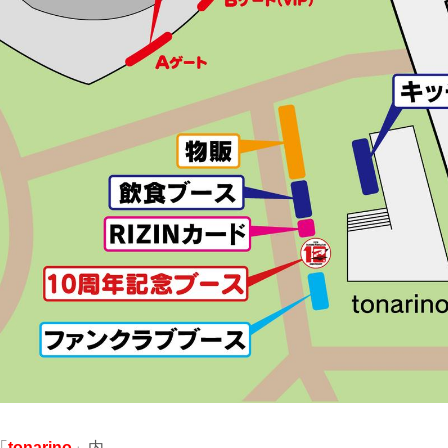
「
tonarino
」内