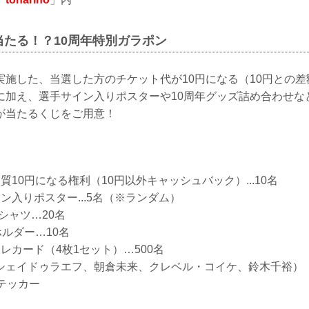
当たる！？10周年特別ガラポン
実施した、当選した⽅のチケット代が10円になる（10円との
に加え、選⼿サイン⼊りポスターや10周年グッズ詰め合わせな
が当たるくじをご用意！
質10円になる権利（10円以外キャッシュバック）...10名
ン入りポスター...5名（※ランダム）
シャツ…20名
ホルダー…10名
レカード（4枚1セット）…500名
シェイドゥラエフ、朝倉未来、クレベル・コイケ、鈴木千裕）
テッカー