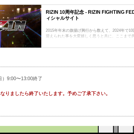
RIZIN 10周年記念 - RIZIN FIGHTING F
ィシャルサイト
2015年年末の旗揚げ興行から数えて、2024年で1
迎えられた事を大変嬉しく思うと共に、ここまで
に再び熱狂を創り出す為に命懸けで闘ってくれた
の闘う選手達の背中を常に推し続け、支え続けて
ファンの皆様にこの場を借りて心から感謝を伝え
こまでありがとうございます！
）9:00〜13:00終了
0になりましたら終了いたします。予めご了承下さい。