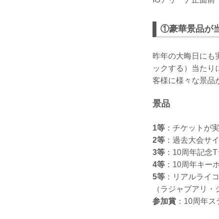
①豪華景品が
昨年の⼤晦⽇にも
ックする）当たり
客様に様々な景品
景品
1等
：チケットが実
2等
：過去大会サイ
3等
：10周年記念T
4等
：10周年キー
5等
：リアルライコ
（ラジャブアリ・
参加賞
：10周年ス