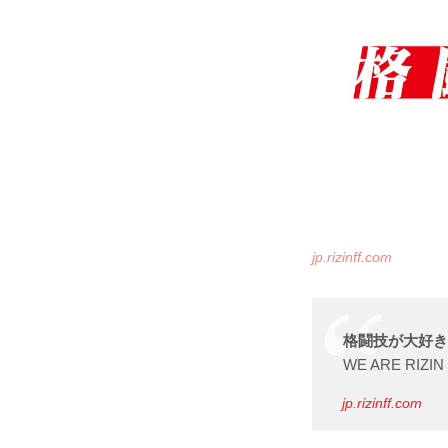
jp.rizinff.com
格闘技が⼤好
WE ARE RIZIN 
jp.rizinff.com