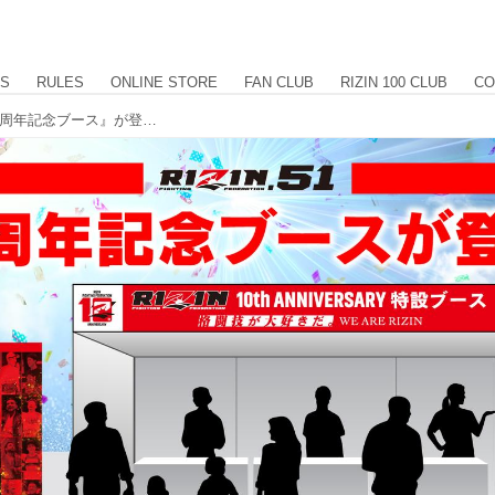
US
RULES
ONLINE STORE
FAN CLUB
RIZIN 100 CLUB
CO
9/28（日）RIZIN.51名古屋大会に『10周年記念ブース』が登場！大抽選会やスタンプラリー、フォトスポットなど設置