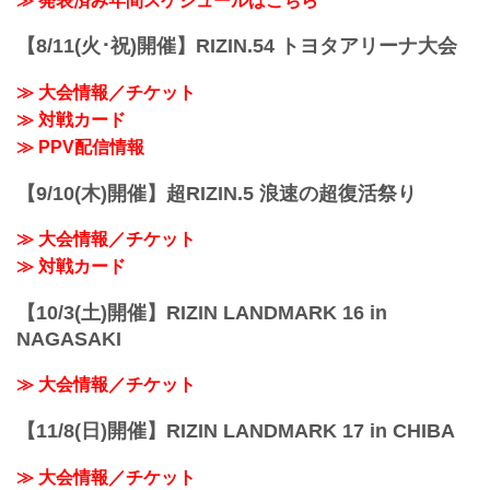
≫ 発表済み年間スケジュールはこちら
2023年6月24日（土）12:00開場 / 14:00開
始
【8/11(火･祝)開催】RIZIN.54 トヨタアリーナ大会
※オープニングファイトは12:30開始
終了予定時間
≫ 大会情報／チケット
19:00〜20:00頃
≫ 対戦カード
※試合内容、イベント進行によって終了
予定時間が前後することがありますので
≫ PPV配信情報
ご了承ください。
会場
【9/10(木)開催】超RIZIN.5 浪速の超復活祭り
真駒内セキスイハイムアイスアリーナ
札幌市営地下鉄南北線「真駒内」駅 徒歩
≫ 大会情報／チケット
約25分
「上町1丁...
≫ 対戦カード
【10/3(土)開催】RIZIN LANDMARK 16 in
NAGASAKI
≫ 大会情報／チケット
【11/8(日)開催】RIZIN LANDMARK 17 in CHIBA
≫ 大会情報／チケット