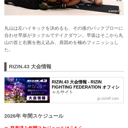
丸山は左ハイキックを決めるも、その後のバックブローに
合わせ早坂がタックルでテイクダウン。早坂はそこから丸
山の首と右腕を抱え込み、肩固めを極めフィニッシュし
た。
RIZIN.43 大会情報
RIZIN.43 大会情報 - RIZIN
FIGHTING FEDERATION オフィシ
ャルサイト
jp.rizinff.com
MOVIE
【RIZIN.43】クレベル・コイケ vs. 鈴木
千裕 - フェザー級タイトルマッチ決定
2026年 年間スケジュール
youtu.be
RIZIN.43 大会概要
開催日時