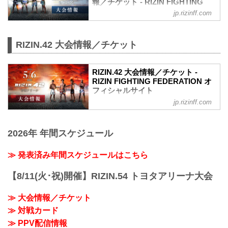
報／チケット - RIZIN FIGHTING
FEDERATION オフィシャルサイト
jp.rizinff.com
更新情報
【3/22更新】アウトレット席/増席、チケ
ット追加販売のお知らせ
RIZIN.42 大会情報／チケット
RIZIN LANDMARK 5 in YOYOGIのアウト
レット席と演出変更による増席でSRS席
RIZIN.42 大会情報／チケット -
の販売が決定いたしました。
RIZIN FIGHTING FEDERATION オ
販売開始：3月26日（日）10:00〜
フィシャルサイト
SRS席 ※増席
アウトレットS席
jp.rizinff.com
MOVIE
アウトレットA席
【Trailer】RIZIN.42 in 有明アリーナ
【3/2更新】開催日変更のお知らせ
youtu.be
RIZIN LANDMARK 5 in YOYOGIの開催日
2026年 年間スケジュール
RIZIN.42 大会概要
が以下に変更となりました。
開催日時
変更前：4月30日（日）
2023年5月6日（土）12:30開場（予定） /
≫ 発表済み年間スケジュールはこちら
変更後：4月29日（祝・土）14:30開場 /
14:00開始（予定）
...
※開場・開始時間は予定です。決定次第
【8/11(火･祝)開催】RIZIN.54 トヨタアリーナ大会
RIZIN FFオフィシャルサイトにてご案内
します。
≫ 大会情報／チケット
終了予定時間
≫ 対戦カード
19:00〜20:00頃
※試合内容、イベント進行によって終了
≫ PPV配信情報