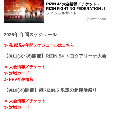
RIZIN.42 大会情報／チケット -
の販売が決定いたしました。
RIZIN FIGHTING FEDERATION オ
販売開始：3月26日（日）10:00〜
フィシャルサイト
SRS席 ※増席
アウトレットS席
jp.rizinff.com
MOVIE
アウトレットA席
【Trailer】RIZIN.42 in 有明アリーナ
【3/2更新】開催日変更のお知らせ
youtu.be
RIZIN LANDMARK 5 in YOYOGIの開催日
2026年 年間スケジュール
RIZIN.42 大会概要
が以下に変更となりました。
開催日時
変更前：4月30日（日）
2023年5月6日（土）12:30開場（予定） /
≫ 発表済み年間スケジュールはこちら
変更後：4月29日（祝・土）14:30開場 /
14:00開始（予定）
...
※開場・開始時間は予定です。決定次第
【8/11(火･祝)開催】RIZIN.54 トヨタアリーナ大会
RIZIN FFオフィシャルサイトにてご案内
します。
≫ 大会情報／チケット
終了予定時間
≫ 対戦カード
19:00〜20:00頃
※試合内容、イベント進行によって終了
≫ PPV配信情報
予定時間が前後することがありますので
ご了承ください。
【9/10(木)開催】超RIZIN.5 浪速の超復活祭り
会場
有明アリーナ
≫ 大会情報／チケット
東京臨海新交通ゆりかもめ「新豊洲」駅
徒歩約8分
≫ 対戦カード
東...