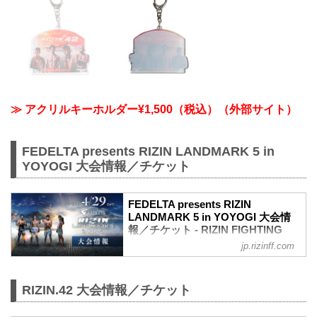
≫ アクリルキーホルダー¥1,500（税込）（外部サイト）
FEDELTA presents RIZIN LANDMARK 5 in
YOYOGI 大会情報／チケット
FEDELTA presents RIZIN
LANDMARK 5 in YOYOGI 大会情
報／チケット - RIZIN FIGHTING
FEDERATION オフィシャルサイト
jp.rizinff.com
更新情報
【3/22更新】アウトレット席/増席、チケ
ット追加販売のお知らせ
RIZIN.42 大会情報／チケット
RIZIN LANDMARK 5 in YOYOGIのアウト
レット席と演出変更による増席でSRS席