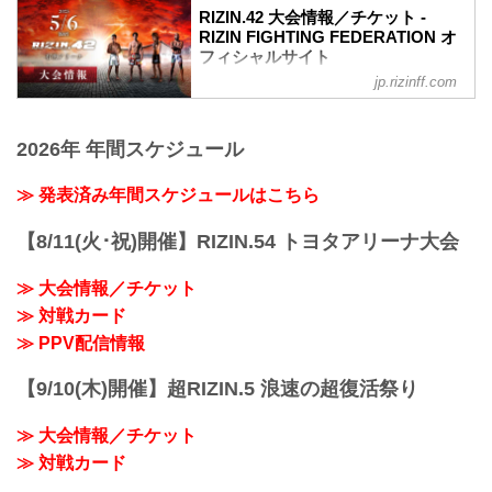
RIZIN.42 大会情報／チケット -
の販売が決定いたしました。
RIZIN FIGHTING FEDERATION オ
販売開始：3月26日（日）10:00〜
フィシャルサイト
SRS席 ※増席
アウトレットS席
jp.rizinff.com
MOVIE
アウトレットA席
【Trailer】RIZIN.42 in 有明アリーナ
【3/2更新】開催日変更のお知らせ
youtu.be
RIZIN LANDMARK 5 in YOYOGIの開催日
2026年 年間スケジュール
RIZIN.42 大会概要
が以下に変更となりました。
開催日時
変更前：4月30日（日）
2023年5月6日（土）12:30開場（予定） /
≫ 発表済み年間スケジュールはこちら
変更後：4月29日（祝・土）14:30開場 /
14:00開始（予定）
...
※開場・開始時間は予定です。決定次第
【8/11(火･祝)開催】RIZIN.54 トヨタアリーナ大会
RIZIN FFオフィシャルサイトにてご案内
します。
≫ 大会情報／チケット
終了予定時間
≫ 対戦カード
19:00〜20:00頃
※試合内容、イベント進行によって終了
≫ PPV配信情報
予定時間が前後することがありますので
ご了承ください。
【9/10(木)開催】超RIZIN.5 浪速の超復活祭り
会場
有明アリーナ
≫ 大会情報／チケット
東京臨海新交通ゆりかもめ「新豊洲」駅
徒歩約8分
≫ 対戦カード
東...