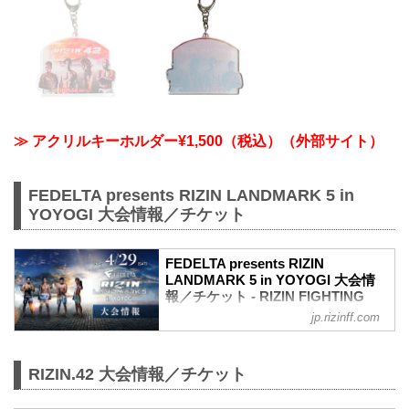
≫ アクリルキーホルダー¥1,500（税込）（外部サイト）
FEDELTA presents RIZIN LANDMARK 5 in
YOYOGI 大会情報／チケット
FEDELTA presents RIZIN
LANDMARK 5 in YOYOGI 大会情
報／チケット - RIZIN FIGHTING
FEDERATION オフィシャルサイト
jp.rizinff.com
更新情報
【3/22更新】アウトレット席/増席、チケ
ット追加販売のお知らせ
RIZIN.42 大会情報／チケット
RIZIN LANDMARK 5 in YOYOGIのアウト
レット席と演出変更による増席でSRS席