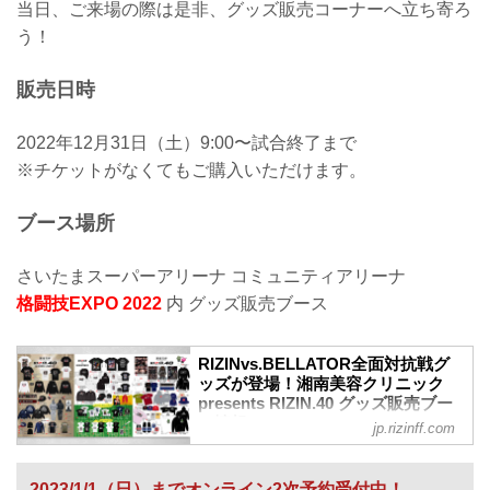
当日、ご来場の際は是非、グッズ販売コーナーへ立ち寄ろ
う！
販売日時
2022年12月31日（土）9:00〜試合終了まで
※チケットがなくてもご購入いただけます。
ブース場所
さいたまスーパーアリーナ コミュニティアリーナ
格闘技EXPO 2022
内 グッズ販売ブース
RIZINvs.BELLATOR全面対抗戦グ
ッズが登場！湘南美容クリニック
presents RIZIN.40 グッズ販売ブー
ス情報 - RIZIN FIGHTING
jp.rizinff.com
FEDERATION オフィシャルサイト
12月31日（土）さいたまスーパーアリー
2023/1/1（日）までオンライン2次予約受付中！