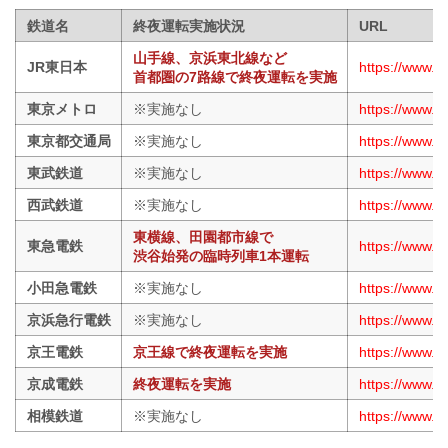
鉄道名
終夜運転実施状況
URL
山手線、京浜東北線など
JR東日本
https://www.j
首都圏の7路線で終夜運転を実施
東京メトロ
※実施なし
https://www.t
東京都交通局
※実施なし
https://www.k
東武鉄道
※実施なし
https://www.t
西武鉄道
※実施なし
https://www.se
東横線、田園都市線で
東急電鉄
https://www.t
渋谷始発の臨時列車1本運転
小田急電鉄
※実施なし
https://www.o
京浜急行電鉄
※実施なし
https://www.
京王電鉄
京王線で終夜運転を実施
https://www.
京成電鉄
終夜運転を実施
https://www.k
相模鉄道
※実施なし
https://www.so