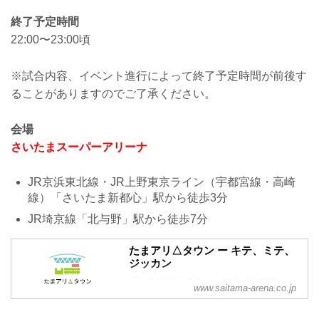
終了予定時間
22:00〜23:00頃
※試合内容、イベント進行によって終了予定時間が前後す
ることがありますのでご了承ください。
会場
さいたまスーパーアリーナ
JR京浜東北線・JR上野東京ライン（宇都宮線・高崎
線）「さいたま新都心」駅から徒歩3分
JR埼京線「北与野」駅から徒歩7分
たまアリ△タウン ー キテ、ミテ、
ジッカン
「たまアリ△タウン」のサイトです。
www.saitama-arena.co.jp
「さいたまスーパーアリーナ」、「けや
きひろば」、「TOIRO」がある「たまア