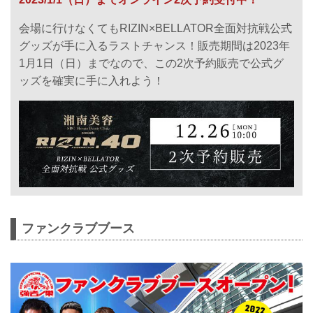
ナで開催される湘南美容クリニック
presents RIZIN.40のグッズ販売ブース情
会場に行けなくてもRIZIN×BELLATOR全面対抗戦公式
報を公開！
毎年恒例のグッズ販売ブース特製・RIZIN
グッズが手に入るラストチャンス！販売期間は2023年
福袋を今年も販売！もれなく選手の直筆
1月1日（日）までなので、この2次予約販売で公式グ
サイン入りグッズや、新アイテムや限定
ッズを確実に手に入れよう！
グッズが多数入っているぞ！
当日、ご来場の際は是非、グッズ販売コ
ーナーへ立ち寄ろう！
グッズ販売ブース 概要
グッズ販売コーナー主なラインナップ4
過去最大！？怒涛の80種以上のアイテム
を販売！RIZIN vs. BELLATORコラボグ
ッ...
ファンクラブブース