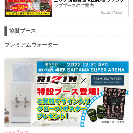
ニック presents RIZIN.40 ファンク
ラブブースのご案内
fc.rizinff.com
12月31日(土)、さいたまスーパーアリー
ナ 開催の「湘南美容クリニック presents
RIZIN.40」にて、RIZIN FF オフィシャル
協賛ブース
ファンクラブ「強者ノ巣」会員専用ブー
スがオープン！ 今回のファンブースは同
日開催イベント「格闘技EXPO 2022」エ
プレミアムウォーター
リア内にオープン！ ファンクラブなら
ではの特典目白押しでお届けいたしま
す！会場にご来場の会員様は、ぜひとも
お立ち寄り下さい！ ※当イベントは新型
コロナウイルス感染防止対策の取り組み
を徹底したうえで実施いたします。ご来
場の方々には予...
jp.rizinff.com