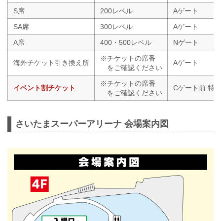
※収集した個人情報は、新型コロナウ
S席
200レベル
Aゲート
イルス感染者が発生した場合の感染経
路追跡のために利用し...
SA席
300レベル
Aゲート
A席
400・500レベル
Nゲート
※チケットの席番
海外チケット引き換え所
Aゲート
をご確認ください
※チケットの席番
イベント割チケット
Cゲート前 特
をご確認ください
さいたまスーパーアリーナ 会場案内図