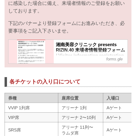
に感染した場合に備え、来場者情報のご登録をお願い
しております。
下記のバナーより登録フォームにお進みいただき、必
要事項をご記入下さいませ。
湘南美容クリニック presents
RIZIN.40 来場者情報登録フォーム
/ Visitor information registration
forms.gle
form / 访客信息登记表
12月31日（土）さいたまスーパーアリ
ーナで行われる湘南美容クリニック
presents RIZIN.40では、新型コロナウ
各チケットの入り口について
イルス感染拡大防止策の一環として、
ご来場のお客様全員の個人情報のご登
録をお願いしております。
券種
座席位置
入場口
当日ご入場時に登録完了メールを確認
VVIP 1列席
アリーナ 1列
Aゲート
させて頂きます。お手数おかけします
が、事前登録のご協力をよろしくお願
VIP席
アリーナ 2〜10列
Aゲート
い致します。
安心・安全な大会開催のため、ご理解
アリーナ 11列〜
SRS席
Aゲート
とご協力をお願い申し上げます。
ラムダ席