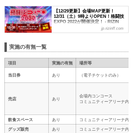
【12/29更新】会場MAP更新！
12/31（土）9時よりOPEN！格闘技
EXPO 2022が開催決定！ - RIZIN
FIGHTING FEDERATION オフィシ
jp.rizinff.com
ャルサイト
ご注意
※コミュニティアリーナ内が混雑した場
実施の有無一覧
合、入場規制を実施する可能性がござい
ます。予めご了承下さい。
12月31日（土）さいたまスーパーアリー
項目
実施の有無
場所等
ナのコミュニティアリーナで行われる
『格闘技EXPO 2022』の詳細が決定した
当日券
あり
（電子チケットのみ）
ぞ！
会場内には特設リングコーナーが設置さ
れ様々なイベントを開催予定！また今年
会場内コンコース
もRIZINオリジナルお守りを販売する
売店
あり
コミュニティーアリーナ内
RIZIN神社や飲食エリア、グッズ販売コー
ナーなど、皆んなで楽しめるブースが盛
りだくさん！
格闘技EXPO 2022は入場無料！大晦日は
飲食スペース
あり
コミュニティーアリーナ内
コミュニティアリー...
グッズ販売
あり
コミュニティーアリーナ内