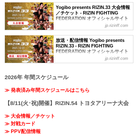
Yogibo presents RIZIN.33 大会情報
／チケット - RIZIN FIGHTING
FEDERATION オフィシャルサイト
jp.rizinff.com
【12/29更新】お知らせ
ワクチン接種記録や陰性証明書などは、
現状は必要ありません。
放送・配信情報 Yogibo presents
大会概要
RIZIN.33 - RIZIN FIGHTING
名称
FEDERATION オフィシャルサイト
Yogibo presents RIZIN.33
jp.rizinff.com
12月31日（金）さいたまスーパーアリー
日時
ナで開催されるYogibo presents RIZIN.33
2021年12月31日（金）11:30開場 / 13:30
の放送・配信情報をまとめたぞ！
開始
2026年 年間スケジュール
会場に行けない方は、Exciting RIZIN、
終了予定時間
RIZIN LIVEまたはスカパー！で、2021年
22:30～23:00
を締めくくる格闘技の祭典 RIZIN.33を全
≫ 発表済み年間スケジュールはこちら
※試合内容、イベント進行によって終了
試合リアルタイムで視聴しよう！
予定時間が前後することがありますので
放送・配信スケジュール一覧
【8/11(火･祝)開催】RIZIN.54 トヨタアリーナ大会
ご了承ください。
事前番組
会場
日付 時間 放送・配信媒体 番組名・その
さいたまスーパーアリーナ
≫ 大会情報／チケット
他
JR京浜東北線・JR上野東京ライン（宇都
≫ 対戦カード
12/20（月） 20:30〜 RIZIN FF公式
宮線・高崎線）「さいたま新都心」駅か
YouTube RIZIN TV 〜大晦日勝敗予...
≫ PPV配信情報
ら徒歩3分
JR埼京線「北与野」駅...