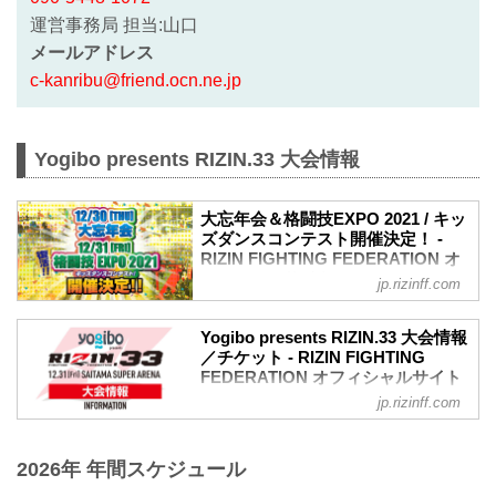
運営事務局 担当:山口
メールアドレス
c-kanribu@friend.ocn.ne.jp
Yogibo presents RIZIN.33 大会情報
大忘年会＆格闘技EXPO 2021 / キッ
ズダンスコンテスト開催決定！ -
RIZIN FIGHTING FEDERATION オ
フィシャルサイト
jp.rizinff.com
大晦日に開催されるYogibo presents
RIZIN.33さいたま大会の前日、12月30日
Yogibo presents RIZIN.33 大会情報
（木）に大忘年会を、大会当日の12月31
／チケット - RIZIN FIGHTING
日（金）に『復活！格闘技EXPO 2021』
FEDERATION オフィシャルサイト
を開催することが決定したぞ！
jp.rizinff.com
大会概要
12月30日（木）に開催される大忘年会
名称
は、公開計量終了後に実施予定！RIZINフ
Yogibo presents RIZIN.33
ァイターも参加するかも？！
2026年 年間スケジュール
日時
また大会当日の12月31日（金）には、さ
2021年12月31日（金）12:00開場（予