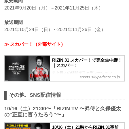
販売期間
2021年9月20日（月）～2021年11月25日（木）
放送期間
2021年10月24日（日）～2021年11月26日（金）
≫ スカパー！（外部サイト）
RIZIN.31 スカパー！で完全生中継！
｜スカパー！
史上最大の格闘技フェデレーション
sports.skyperfectv.co.jp
『RIZIN』。スカパー！は、10.24（日）
にぴあアリーナMMで開催する
『RIZIN.31』の模様を、PPS・PPVで完
その他、SNS配信情報
全生中継でお届け！
10/16（土）21:00〜「RIZIN TV 〜昇侍と久保優太
の"正直に言うたろう"〜」
10/16（土）21時からRIZIN.31事前