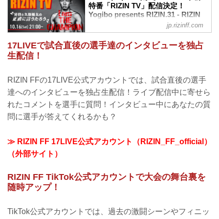
特番「RIZIN TV」配信決定！
Yogibo presents RIZIN.31 - RIZIN
FIGHTING FEDERATION オフィシ
jp.rizinff.com
ャルサイト
17LIVEで試合直後の選手達のインタビューを独占
10月24日（日）に横浜のぴあアリーナ
MMにて開催されるYogibo presents
生配信！
RIZIN.31の事前特番「RIZIN TV 〜昇侍と
久保優太の"正直に言うたろう"〜」の
RIZIN FFの17LIVE公式アカウントでは、試合直後の選手
YouTubeライブ配信が決定したぞ！
事前特番「RIZIN TV 〜昇侍と久保優太
達へのインタビューを独占生配信！ライブ配信中に寄せら
の"正直に言うたろう”〜」は、ゲストに
れたコメントを選手に質問！インタビュー中にあなたの質
RIZINファイターの昇侍、久保優太を迎
問に選手が答えてくれるかも？
え、芸人のアマレス兄弟・兄とRIZIN広報
事業部長 笹原圭一がMCを務める！ま
た、RIZINガール2021の加奈とララが番
≫ RIZIN FF 17LIVE公式アカウント（RIZIN_FF_official）
組に華を添えてくれるぞ！
（外部サイト）
この番...
RIZIN FF TikTok公式アカウントで大会の舞台裏を
随時アップ！
TikTok公式アカウントでは、過去の激闘シーンやフィニッ