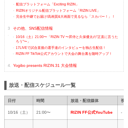
配信プラットフォーム「Exciting RIZIN」
RIZINオリジナル配信プラットフォーム「RIZIN LIVE」
完全生中継でお届け!高画質&大画面で見るなら「スカパー！」！
その他、SNS配信情報
10/16（土）21:00〜「RIZIN TV 〜昇侍と久保優太の"正直に言うた
ろう"〜」
17LIVEで試合直後の選手達のインタビューを独占生配信！
RIZIN FF TikTok公式アカウントで大会の舞台裏を随時アップ！
Yogibo presents RIZIN.31 大会情報
放送・配信スケジュール一覧
日付
時間
放送・配信媒体
視
10/16（土）
21:00〜
RIZIN FF公式YouTube
-