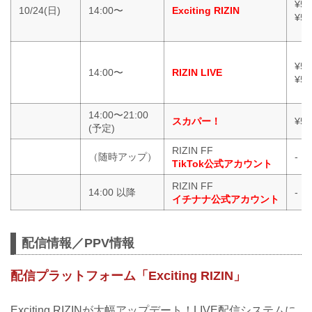
¥5
10/24(日)
14:00〜
Exciting RIZIN
¥5
¥5
14:00〜
RIZIN LIVE
¥5
14:00〜21:00
スカパー！
¥5,
(予定)
RIZIN FF
（随時アップ）
-
TikTok公式アカウント
RIZIN FF
14:00 以降
-
イチナナ公式アカウント
配信情報／PPV情報
配信プラットフォーム「Exciting RIZIN」
Exciting RIZINが大幅アップデート！LIVE配信システムに