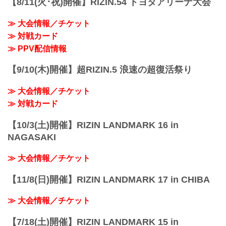
【8/11(火･祝)開催】RIZIN.54 トヨタアリーナ大会
※試合内容、イベント進行によって終了
予定時間が前後することがありますので
≫ 大会情報／チケット
ご了承ください。
≫ 対戦カード
会場
ぴあアリーナMM
≫ PPV配信情報
≫ Googleマップで見る
!1m18!1m12!1m3!1d3249.958551664571!
【9/10(木)開催】超RIZIN.5 浪速の超復活祭り
2d139.62652771477258!3d35.4558205499
09475!2m3!1f0!2f...
≫ 大会情報／チケット
≫ 対戦カード
【10/3(土)開催】RIZIN LANDMARK 16 in
NAGASAKI
≫ 大会情報／チケット
【11/8(日)開催】RIZIN LANDMARK 17 in CHIBA
≫ 大会情報／チケット
【7/18(土)開催】RIZIN LANDMARK 15 in