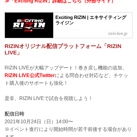
≫「Exciting RIZIN」詳細はこちら（外部サイト）
Exciting RIZIN | エキサイティング
ライジン
Exciting RIZIN （エキサイティングライ
rizin-live.jp
ジン）の公式ウェブサイトです。会場の
臨場感そのままに、Exciting RIZINのチケ
RIZINオリジナル配信プラットフォーム「RIZIN
ットを購入してインターネット上で試合
LIVE」
を視聴できるサービスです。巻き戻し機
能やチャット機能、自分の好きな選手に
投げ銭を行えるなど、会場にいるかのよ
RIZIN LIVEが大幅アップデート！巻き戻し機能の追加、
うにLIVE配信を楽しむことができます。
RIZIN LIVE公式Twitter
による問合わせ対応など、チケッ
ト購入後のサポートも強化！
是非、RIZIN LIVEで試合を視聴しよう！
配信日時
2021年10月24日（日）14:00〜
※イベント進行により開始時間が若干前後する場合があり
ます。