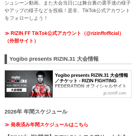
シュシーン動画、また大会当日には舞台裏の選手達の様子
やアップの様子などを投稿！是非、TikTok公式アカウント
をフォローしよう！
≫ RIZIN FF TikTok公式アカウント（@rizinffofficial）
（外部サイト）
Yogibo presents RIZIN.31 大会情報
Yogibo presents RIZIN.31 大会情報
／チケット - RIZIN FIGHTING
FEDERATION オフィシャルサイト
jp.rizinff.com
大会概要
名称
Yogibo presents RIZIN.31
2026年 年間スケジュール
日時
2021年10月24日（日）12:30開場 / 14:00
開始
≫ 発表済み年間スケジュールはこちら
終了予定時間
19:00〜20:00頃