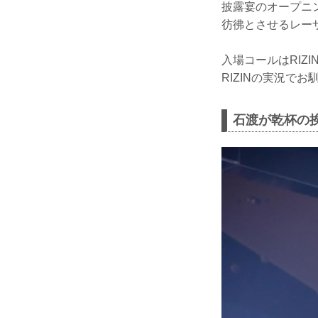
披露宴のオープニン
彷彿とさせるレー
入場コールはRI
RIZINの実況で
石渡が乾杯の挨