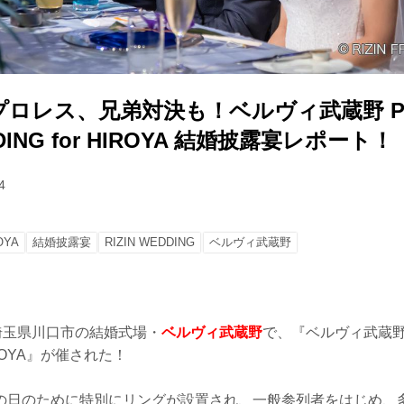
ロレス、兄弟対決も！ベルヴィ武蔵野 Pre
DDING for HIROYA 結婚披露宴レポート！
4
OYA
結婚披露宴
RIZIN WEDDING
ベルヴィ武蔵野
埼玉県川口市の結婚式場・
ベルヴィ武蔵野
で、『ベルヴィ武蔵野 Pre
HIROYA』が催された！
の日のために特別にリングが設置され、一般参列者をはじめ、多数