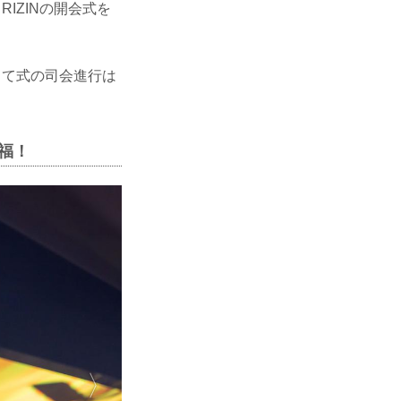
IZINの開会式を
して式の司会進行は
祝福！