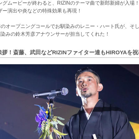
グムービーが終わると、RIZINのテーマ曲で新郎新婦が入場！R
ザー演出や炎などの特殊効果も再現！
ZINのオープニングコールでお馴染みのレニー・ハート氏が、そ
お馴染みの鈴木芳彦アナウンサーが担当してくれた！
拶！斎藤、武田などRIZINファイター達もHIROYAを