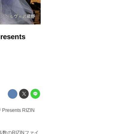
sents
sents RIZIN
のRIZINファイ