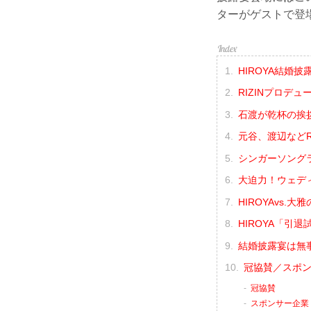
ターがゲストで登
HIROYA結婚
RIZINプロデ
石渡が乾杯の挨拶
元谷、渡辺などR
シンガーソング
大迫力！ウェデ
HIROYAvs
HIROYA「引
結婚披露宴は無
冠協賛／スポン
冠協賛
スポンサー企業