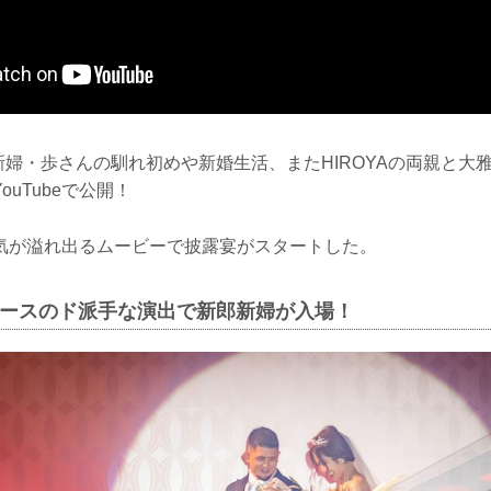
と新婦・歩さんの馴れ初めや新婚生活、またHIROYAの両親と大
uTubeで公開！
気が溢れ出るムービーで披露宴がスタートした。
デュースのド派手な演出で新郎新婦が入場！