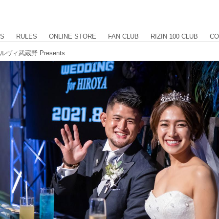
US
RULES
ONLINE STORE
FAN CLUB
RIZIN 100 CLUB
CO
生歌披露にプロレス、兄弟対決も！ベルヴィ武蔵野 Presents RIZIN WEDDING for HIROYA 結婚披露宴レポート！