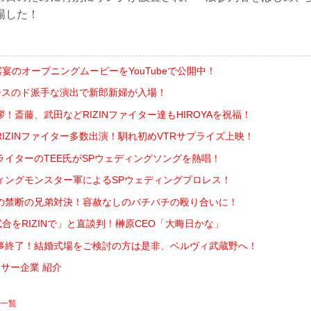
場した！
披露宴のオープニングムービーをYouTubeで公開中！
ュースのド派手な演出で新郎新婦が入場！
！斎藤、武田などRIZINファイター達もHIROYAを祝福！
IZINファイター多数出演！馴れ初めVTRサプライズ上映！
ライターのTEE氏がSPウェディングソングを熱唱！
ィングモンスター軍によるSPウェディングプロレス！
.大雅の禁断の兄弟対決！容赦なしのバチバチの殴り合いに！
退試合をRIZINで」と直談判！榊原CEO「大晦日かな」
事終了！結婚式場をご検討の方は是非、ベルヴィ武蔵野へ！
サー企業 紹介
 一覧