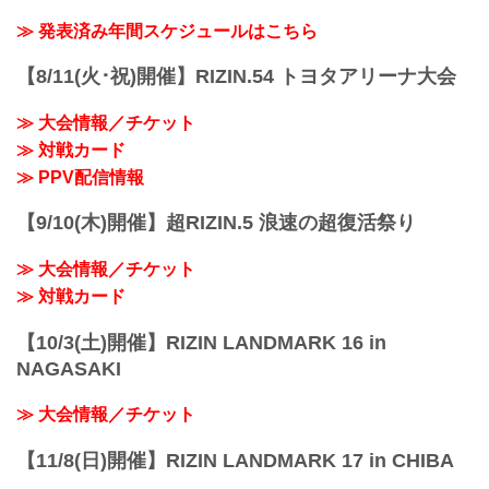
を、RIZINが全面プロデュースする事が決
豪華ゲストも参列予定、ウエディングマ
定！
≫ 発表済み年間スケジュールはこちら
ッチを含むイベント盛りだくさんの『ベ
結婚披露宴パーティーの模様はオンライ
ルヴィ武蔵野 Presents RIZIN WEDDING
ンにてライブ配信！また一般のファンも
for HIROYA』。HIROYAの結婚披露宴へ
【8/11(火･祝)開催】RIZIN.54 トヨタアリーナ大会
参列出来るよう、鋭意調整中だ！ライブ
参列し、記念すべき瞬間に立ち会おう！
配信、一般参加の詳細は、内容が決まり
ベルヴィ武蔵野 Presents R...
≫ 大会情報／チケット
次第RIZIN FFオフィシャルサイトにて随
時発表予定！
≫ 対戦カード
豪華ゲストを迎え執り行われるRIZINプロ
≫ PPV配信情報
デュースのド派手な結婚披露宴をお楽し
みに！
【9/10(木)開催】超RIZIN.5 浪速の超復活祭り
ベルヴィ武蔵野 Presents RIZIN
WEDDING for HIRO...
≫ 大会情報／チケット
≫ 対戦カード
【10/3(土)開催】RIZIN LANDMARK 16 in
NAGASAKI
≫ 大会情報／チケット
【11/8(日)開催】RIZIN LANDMARK 17 in CHIBA