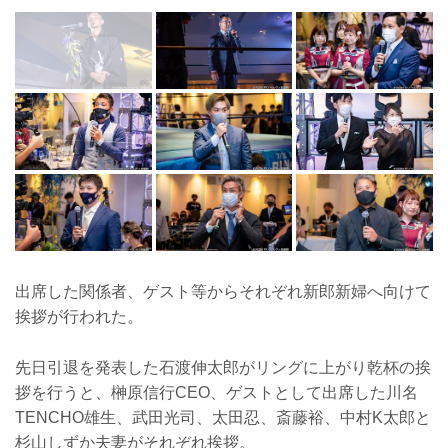
出席した関係者、ゲスト等からそれぞれ新郎新婦へ向けて
挨拶が行われた。
先日引退を発表した石渡伸太郎がリングに上がり乾杯の挨
拶を行うと、榊原信行CEO、ゲストとして出席した川名
TENCHO雄生、武田光司、太田忍、斎藤裕、中村K太郎と
杉山しずか夫妻がそれぞれ挨拶。