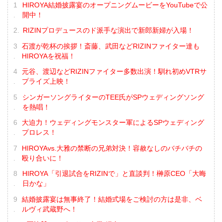
HIROYA結婚披露宴のオープニングムービーをYouTubeで公
開中！
RIZINプロデュースのド派手な演出で新郎新婦が入場！
石渡が乾杯の挨拶！斎藤、武田などRIZINファイター達も
HIROYAを祝福！
元谷、渡辺などRIZINファイター多数出演！馴れ初めVTRサ
プライズ上映！
シンガーソングライターのTEE氏がSPウェディングソング
を熱唱！
大迫力！ウェディングモンスター軍によるSPウェディング
プロレス！
HIROYAvs.大雅の禁断の兄弟対決！容赦なしのバチバチの
殴り合いに！
HIROYA「引退試合をRIZINで」と直談判！榊原CEO「大晦
日かな」
結婚披露宴は無事終了！結婚式場をご検討の方は是非、ベ
ルヴィ武蔵野へ！