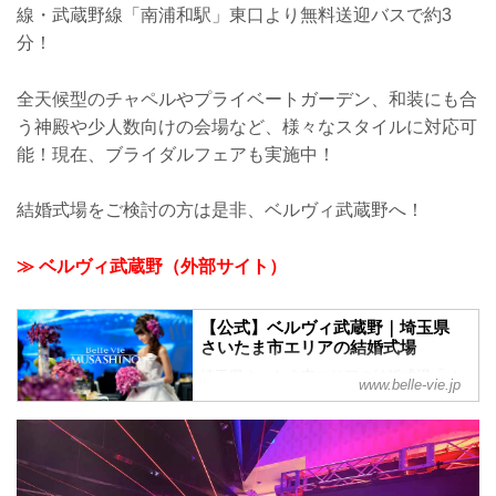
線・武蔵野線「南浦和駅」東口より無料送迎バスで約3
分！
全天候型のチャペルやプライベートガーデン、和装にも合
う神殿や少人数向けの会場など、様々なスタイルに対応可
能！現在、ブライダルフェアも実施中！
結婚式場をご検討の方は是非、ベルヴィ武蔵野へ！
≫ ベルヴィ武蔵野（外部サイト）
【公式】ベルヴィ武蔵野｜埼玉県
さいたま市エリアの結婚式場
埼玉県さいたま市エリアの結婚式場「ベ
www.belle-vie.jp
ルヴィ武蔵野」。皆様に愛され続けて38
年。これまでに結婚式を挙げられた方の
声や写真を掲載中。ブライダルフェアや
お得なプランを是非ご覧ください。