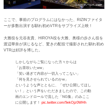
ここで、事前のプログラムにはなかった、RIZINファイタ
ーが多数出演する馴れ初めVTRをサプライズ上映！
大雅役を元谷友貴、HIROYA役を大雅、奥様の歩さん役を
渡辺華奈が演じるなど、驚きの配役で撮影された馴れ初め
VTRは好評を博した。
しかしながらご覧になった方々からは
「お茶吹いたww」
「笑い過ぎて内容が一切入ってこない」
「何を見させられているのかw」
というような声とともに、「ぜひ公開してほし
い！」という声をいただきましたので、この動
画のエンドロールで流した「NG集」のみここ
に公開します！
pic.twitter.com/9ekOjz0WHh