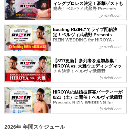
ィングプロレス決定！豪華ゲストも
発表！ベルヴィ武蔵野 Presents
RIZIN WEDDING for HIROYA -
jp.rizinff.com
RIZIN FIGHTING FEDERATION オ
フィシャルサイト
Exciting RIZINにてライブ配信決
8月21日（土）に催される『ベルヴィ武蔵
定！ベルヴィ武蔵野 Presents
野 Presents RIZIN WEDDING for
RIZIN WEDDING for HIROYA -
HIROYA』のために、男性シンガーソン
RIZIN FIGHTING FEDERATION オ
jp.rizinff.com
グライターのTEEがスペシャルウェディ
フィシャルサイト
ングソングを披露することが決定した
8月21日（土）に催される『ベルヴィ武蔵
ぞ！
【8/17更新】参列者を追加募集！
野 Presents RIZIN WEDDING for
さらに、RIZINファイター・関根"シュレ
HIROYA vs. 大雅ウエディングマッ
HIROYA』の模様が、配信プラットフォ
ック"秀樹率いるウェディングモンスター
チも決定！ベルヴィ武蔵野
ーム「Exciting RIZIN」でライブ配信され
Presents RIZIN WEDDING for
軍による、スペシャルウェディングプロ
jp.rizinff.com
ることが決定したぞ！
HIROYA - RIZIN FIGHTING
レスが実施されることも決定！
このライブ配信は、Exciting RIZINにて誰
FEDERATION オフィシャルサイト
そして今回の結婚披露宴の豪華ゲストも
でも視聴が可能！また、HIROYAの結婚
HIROYAの結婚披露宴パーティーが
発表！
8月21日（土）に催される『ベルヴィ武蔵
披露宴をオンラインでお祝いしたい！と
8/21（土）に開催！ベルヴィ武蔵野
いよいよ今週末に開催が迫った『ベルヴ
野 Presents RIZIN WEDDING for
Presents RIZIN WEDDING for
いう方向けのご祝儀チケット（引き出物
ィ武蔵野 Presents RIZIN WEDDIN...
HIROYA』で、主役のHIROYAと弟・大雅
HIROYA - RIZIN FIGHTING
付き）もご用意しているぞ！
jp.rizinff.com
によるウエディングマッチが行われるこ
FEDERATION オフィシャルサイト
豪華ゲスト参列予定、HIROYA vs. 大雅ウ
とが決定したぞ！
エディングマッチの実施も決定した『ベ
今年3月に入籍を発表したRIZINファイタ
またこの結婚披露宴への参列者も大募
ルヴィ...
ー・HIROYAの結婚披露宴パーティー
2026年 年間スケジュール
集！