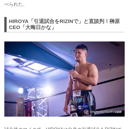
べられた。
HIROYA「引退試合をRIZINで」と直談判！榊原
CEO「大晦日かな」