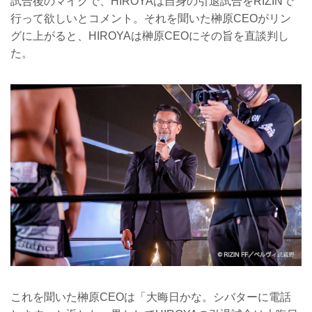
試合後のマイクで、HIROYAは自身の引退試合をRIZINで
行って欲しいとコメント。それを聞いた榊原CEOがリン
グに上がると、HIROYAは榊原CEOにその旨を直談判し
た。
これを聞いた榊原CEOは「大晦日かな。シバターに電話