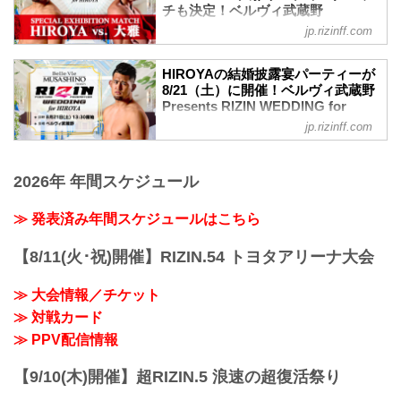
HIROYA』の模様が、配信プラットフォ
ック"秀樹率いるウェディングモンスター
チも決定！ベルヴィ武蔵野
ーム「Exciting RIZIN」でライブ配信され
Presents RIZIN WEDDING for
軍による、スペシャルウェディングプロ
jp.rizinff.com
ることが決定したぞ！
HIROYA - RIZIN FIGHTING
レスが実施されることも決定！
このライブ配信は、Exciting RIZINにて誰
FEDERATION オフィシャルサイト
そして今回の結婚披露宴の豪華ゲストも
でも視聴が可能！また、HIROYAの結婚
HIROYAの結婚披露宴パーティーが
発表！
8月21日（土）に催される『ベルヴィ武蔵
披露宴をオンラインでお祝いしたい！と
8/21（土）に開催！ベルヴィ武蔵野
いよいよ今週末に開催が迫った『ベルヴ
野 Presents RIZIN WEDDING for
Presents RIZIN WEDDING for
いう方向けのご祝儀チケット（引き出物
ィ武蔵野 Presents RIZIN WEDDIN...
HIROYA』で、主役のHIROYAと弟・大雅
HIROYA - RIZIN FIGHTING
付き）もご用意しているぞ！
jp.rizinff.com
によるウエディングマッチが行われるこ
FEDERATION オフィシャルサイト
豪華ゲスト参列予定、HIROYA vs. 大雅ウ
とが決定したぞ！
エディングマッチの実施も決定した『ベ
今年3月に入籍を発表したRIZINファイタ
またこの結婚披露宴への参列者も大募
ルヴィ...
ー・HIROYAの結婚披露宴パーティー
2026年 年間スケジュール
集！
を、RIZINが全面プロデュースする事が決
豪華ゲストも参列予定、ウエディングマ
定！
≫ 発表済み年間スケジュールはこちら
ッチを含むイベント盛りだくさんの『ベ
結婚披露宴パーティーの模様はオンライ
ルヴィ武蔵野 Presents RIZIN WEDDING
ンにてライブ配信！また一般のファンも
for HIROYA』。HIROYAの結婚披露宴へ
【8/11(火･祝)開催】RIZIN.54 トヨタアリーナ大会
参列出来るよう、鋭意調整中だ！ライブ
参列し、記念すべき瞬間に立ち会おう！
配信、一般参加の詳細は、内容が決まり
ベルヴィ武蔵野 Presents R...
≫ 大会情報／チケット
次第RIZIN FFオフィシャルサイトにて随
時発表予定！
≫ 対戦カード
豪華ゲストを迎え執り行われるRIZINプロ
≫ PPV配信情報
デュースのド派手な結婚披露宴をお楽し
みに！
【9/10(木)開催】超RIZIN.5 浪速の超復活祭り
ベルヴィ武蔵野 Presents RIZIN
WEDDING for HIRO...