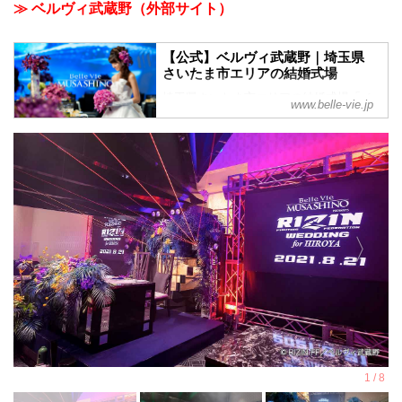
≫ ベルヴィ武蔵野（外部サイト）
【公式】ベルヴィ武蔵野｜埼玉県
さいたま市エリアの結婚式場
埼玉県さいたま市エリアの結婚式場「ベ
www.belle-vie.jp
ルヴィ武蔵野」。皆様に愛され続けて38
年。これまでに結婚式を挙げられた方の
声や写真を掲載中。ブライダルフェアや
お得なプランを是非ご覧ください。