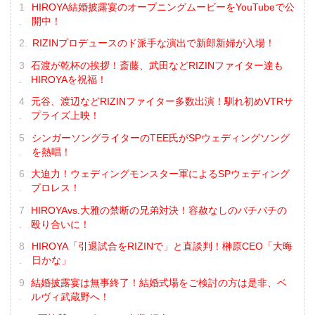
HIROYA結婚披露宴のオープニングムービーをYouTubeで公
開中！
RIZINプロデュースのド派手な演出で新郎新婦が入場！
石渡が乾杯の挨拶！斎藤、武田などRIZINファイター達も
HIROYAを祝福！
元谷、渡辺などRIZINファイター多数出演！馴れ初めVTRサ
プライズ上映！
シンガーソングライターのTEE氏がSPウェディングソング
を熱唱！
大迫力！ウェディングモンスター軍によるSPウェディング
プロレス！
HIROYAvs.大雅の禁断の兄弟対決！容赦なしのバチバチの
殴り合いに！
HIROYA「引退試合をRIZINで」と直談判！榊原CEO「大晦
日かな」
結婚披露宴は無事終了！結婚式場をご検討の方は是非、ベ
ルヴィ武蔵野へ！