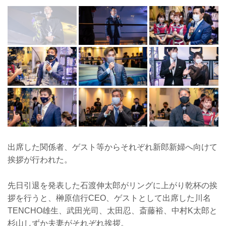
出席した関係者、ゲスト等からそれぞれ新郎新婦へ向けて
挨拶が行われた。
先日引退を発表した石渡伸太郎がリングに上がり乾杯の挨
拶を行うと、榊原信行CEO、ゲストとして出席した川名
TENCHO雄生、武田光司、太田忍、斎藤裕、中村K太郎と
杉山しずか夫妻がそれぞれ挨拶。