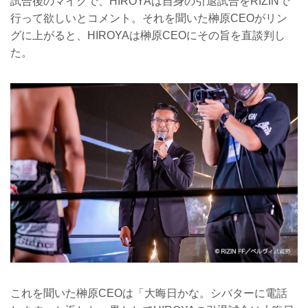
試合後のマイクで、HIROYAは自身の引退試合をRIZINで
行って欲しいとコメント。それを聞いた榊原CEOがリン
グに上がると、HIROYAは榊原CEOにその旨を直談判し
た。
これを聞いた榊原CEOは「大晦日かな。シバターに電話