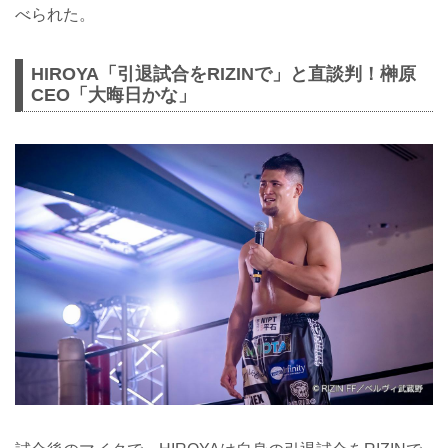
べられた。
HIROYA「引退試合をRIZINで」と直談判！榊原
CEO「大晦日かな」