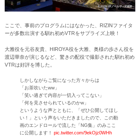
ここで、事前のプログラムにはなかった、RIZINファイタ
ーが多数出演する馴れ初めVTRをサプライズ上映！
大雅役を元谷友貴、HIROYA役を大雅、奥様の歩さん役を
渡辺華奈が演じるなど、驚きの配役で撮影された馴れ初め
VTRは好評を博した。
しかしながらご覧になった方々からは
「お茶吹いたww」
「笑い過ぎて内容が一切入ってこない」
「何を見させられているのかw」
というような声とともに、「ぜひ公開してほし
い！」という声をいただきましたので、この動
画のエンドロールで流した「NG集」のみここ
に公開します！
pic.twitter.com/9ekOjz0WHh