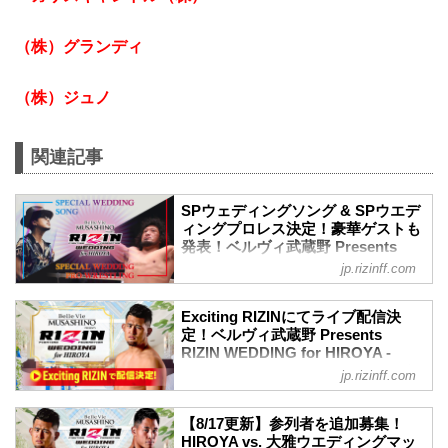
（株）グランディ
（株）ジュノ
関連記事
SPウェディングソング & SPウエデ
ィングプロレス決定！豪華ゲストも
発表！ベルヴィ武蔵野 Presents
RIZIN WEDDING for HIROYA -
jp.rizinff.com
RIZIN FIGHTING FEDERATION オ
フィシャルサイト
Exciting RIZINにてライブ配信決
8月21日（土）に催される『ベルヴィ武蔵
定！ベルヴィ武蔵野 Presents
野 Presents RIZIN WEDDING for
RIZIN WEDDING for HIROYA -
HIROYA』のために、男性シンガーソン
RIZIN FIGHTING FEDERATION オ
jp.rizinff.com
グライターのTEEがスペシャルウェディ
フィシャルサイト
ングソングを披露することが決定した
8月21日（土）に催される『ベルヴィ武蔵
ぞ！
【8/17更新】参列者を追加募集！
野 Presents RIZIN WEDDING for
さらに、RIZINファイター・関根"シュレ
HIROYA vs. 大雅ウエディングマッ