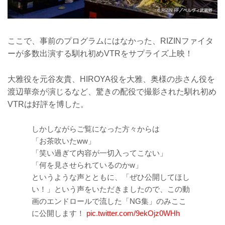
ここで、事前のプログラムにはなかった、RIZINファイタ
ーが多数出演する馴れ初めVTRをサプライズ上映！
大雅役を元谷友貴、HIROYA役を大雅、奥様の歩さん役を
渡辺華奈が演じるなど、驚きの配役で撮影された馴れ初め
VTRは好評を博した。
しかしながらご覧になった方々からは
「お茶吹いたww」
「笑い過ぎて内容が一切入ってこない」
「何を見させられているのかw」
というような声とともに、「ぜひ公開してほし
い！」という声をいただきましたので、この動
画のエンドロールで流した「NG集」のみここ
に公開します！
pic.twitter.com/9ekOjz0WHh