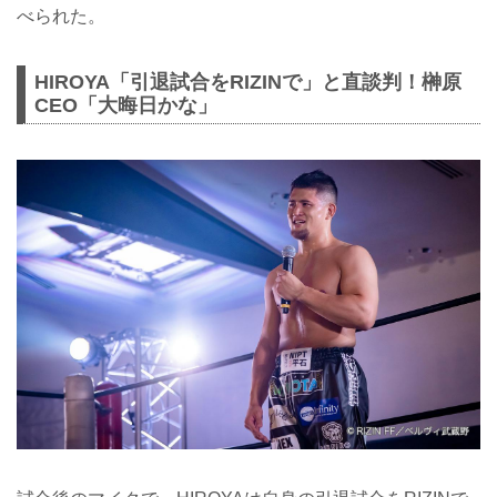
べられた。
HIROYA「引退試合をRIZINで」と直談判！榊原
CEO「大晦日かな」