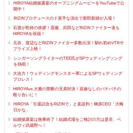
HIROYA結婚披露宴のオープニングムービーをYouTubeで公
開中！
RIZINプロデュースのド派手な演出で新郎新婦が入場！
石渡が乾杯の挨拶！斎藤、武田などRIZINファイター達も
HIROYAを祝福！
元谷、渡辺などRIZINファイター多数出演！馴れ初めVTRサ
プライズ上映！
シンガーソングライターのTEE氏がSPウェディングソング
を熱唱！
大迫力！ウェディングモンスター軍によるSPウェディング
プロレス！
HIROYAvs.大雅の禁断の兄弟対決！容赦なしのバチバチの
殴り合いに！
HIROYA「引退試合をRIZINで」と直談判！榊原CEO「大晦
日かな」
結婚披露宴は無事終了！結婚式場をご検討の方は是非、ベ
ルヴィ武蔵野へ！