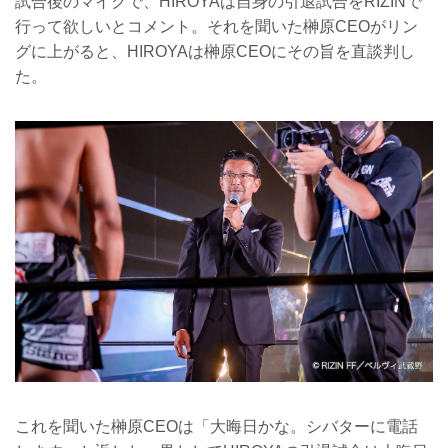
試合後のマイクで、HIROYAは自身の引退試合をRIZINで
行って欲しいとコメント。それを聞いた榊原CEOがリン
グに上がると、HIROYAは榊原CEOにその旨を直談判し
た。
これを聞いた榊原CEOは「大晦日かな。シバターに電話