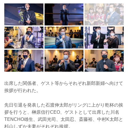
出席した関係者、ゲスト等からそれぞれ新郎新婦へ向けて
挨拶が行われた。
先日引退を発表した石渡伸太郎がリングに上がり乾杯の挨
拶を行うと、榊原信行CEO、ゲストとして出席した川名
TENCHO雄生、武田光司、太田忍、斎藤裕、中村K太郎と
杉山しずか夫妻がそれぞれ挨拶。