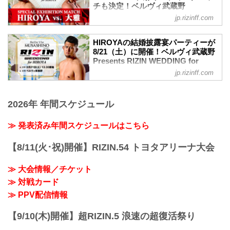
HIROYA』の模様が、配信プラットフォ
ック"秀樹率いるウェディングモンスター
チも決定！ベルヴィ武蔵野
ーム「Exciting RIZIN」でライブ配信され
Presents RIZIN WEDDING for
軍による、スペシャルウェディングプロ
jp.rizinff.com
ることが決定したぞ！
HIROYA - RIZIN FIGHTING
レスが実施されることも決定！
このライブ配信は、Exciting RIZINにて誰
FEDERATION オフィシャルサイト
そして今回の結婚披露宴の豪華ゲストも
でも視聴が可能！また、HIROYAの結婚
HIROYAの結婚披露宴パーティーが
発表！
8月21日（土）に催される『ベルヴィ武蔵
披露宴をオンラインでお祝いしたい！と
8/21（土）に開催！ベルヴィ武蔵野
いよいよ今週末に開催が迫った『ベルヴ
野 Presents RIZIN WEDDING for
Presents RIZIN WEDDING for
いう方向けのご祝儀チケット（引き出物
ィ武蔵野 Presents RIZIN WEDDIN...
HIROYA』で、主役のHIROYAと弟・大雅
HIROYA - RIZIN FIGHTING
付き）もご用意しているぞ！
jp.rizinff.com
によるウエディングマッチが行われるこ
FEDERATION オフィシャルサイト
豪華ゲスト参列予定、HIROYA vs. 大雅ウ
とが決定したぞ！
エディングマッチの実施も決定した『ベ
今年3月に入籍を発表したRIZINファイタ
またこの結婚披露宴への参列者も大募
ルヴィ...
ー・HIROYAの結婚披露宴パーティー
2026年 年間スケジュール
集！
を、RIZINが全面プロデュースする事が決
豪華ゲストも参列予定、ウエディングマ
定！
≫ 発表済み年間スケジュールはこちら
ッチを含むイベント盛りだくさんの『ベ
結婚披露宴パーティーの模様はオンライ
ルヴィ武蔵野 Presents RIZIN WEDDING
ンにてライブ配信！また一般のファンも
for HIROYA』。HIROYAの結婚披露宴へ
【8/11(火･祝)開催】RIZIN.54 トヨタアリーナ大会
参列出来るよう、鋭意調整中だ！ライブ
参列し、記念すべき瞬間に立ち会おう！
配信、一般参加の詳細は、内容が決まり
ベルヴィ武蔵野 Presents R...
≫ 大会情報／チケット
次第RIZIN FFオフィシャルサイトにて随
時発表予定！
≫ 対戦カード
豪華ゲストを迎え執り行われるRIZINプロ
≫ PPV配信情報
デュースのド派手な結婚披露宴をお楽し
みに！
【9/10(木)開催】超RIZIN.5 浪速の超復活祭り
ベルヴィ武蔵野 Presents RIZIN
WEDDING for HIRO...