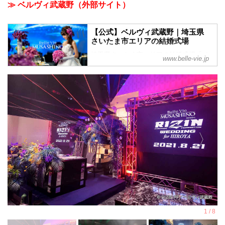
≫ ベルヴィ武蔵野（外部サイト）
【公式】ベルヴィ武蔵野｜埼玉県
さいたま市エリアの結婚式場
埼玉県さいたま市エリアの結婚式場「ベ
www.belle-vie.jp
ルヴィ武蔵野」。皆様に愛され続けて38
年。これまでに結婚式を挙げられた方の
声や写真を掲載中。ブライダルフェアや
お得なプランを是非ご覧ください。