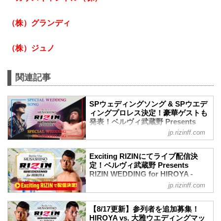
（株）グランディ
（株）ジュノ
関連記事
SPウェディングソング & SPウエデ
ィングプロレス決定！豪華ゲストも
発表！ベルヴィ武蔵野 Presents
RIZIN WEDDING for HIROYA -
jp.rizinff.com
RIZIN FIGHTING FEDERATION オ
フィシャルサイト
Exciting RIZINにてライブ配信決
8月21日（土）に催される『ベルヴィ武蔵
定！ベルヴィ武蔵野 Presents
野 Presents RIZIN WEDDING for
RIZIN WEDDING for HIROYA -
HIROYA』のために、男性シンガーソン
RIZIN FIGHTING FEDERATION オ
jp.rizinff.com
グライターのTEEがスペシャルウェディ
フィシャルサイト
ングソングを披露することが決定した
8月21日（土）に催される『ベルヴィ武蔵
ぞ！
【8/17更新】参列者を追加募集！
野 Presents RIZIN WEDDING for
さらに、RIZINファイター・関根"シュレ
HIROYA vs. 大雅ウエディングマッ