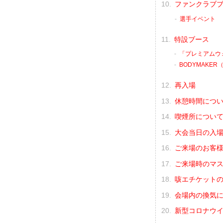
ファンクラブ
選手イベント
特設ブース
「プレミアムウォ
BODYMAKE
再入場
休憩時間につ
喫煙所につい
大会当日の入
ご来場のお客
ご来場時のマス
咳エチケット
会場内の換気
新型コロナウイ