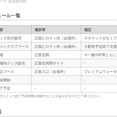
ーナ 会場案内図
ュール一覧
容
場所等
補足
ッズ先行販売
正面ピロティ内（会場外）
※チケットがなくて
ァンクラブブース
正面ピロティ内（会場外）
※配布予定終了次第
場
正面玄関
※一般/VIP席とも
場内グッズ販売
正面玄関両サイド
-
設ブース
正面入口（会場外）
プレミアムウォーター
会開始
-
-
了予定
-
-
行によって終了予定時間が前後することがありますのでご了承ください。
覧