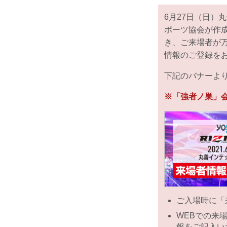
6月27日（日）丸善
ポーツ協会が作
き、ご来場者が
情報のご登録を
下記のバナーよ
※「強者ノ巣」
ご入場時に「
WEBでの来
報をご記入い