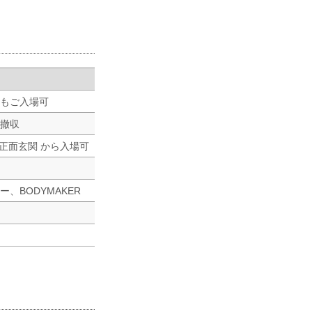
もご入場可
撤収
に正面玄関 から入場可
、BODYMAKER