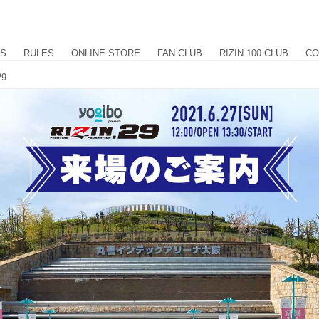
US
RULES
ONLINE STORE
FAN CLUB
RIZIN 100 CLUB
CO
29