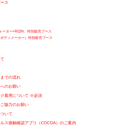
ブース
ーター×RIZIN」特別販売ブース
R（ボディメーカー）特別販売ブース
いて
て
場までの流れ
様へのお願い
ク着用について ※必須
のご協力のお願い
について
ルス接触確認アプリ（COCOA）のご案内