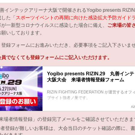
インテックアリーナ大阪で開催されるYogibo presents RIZI
成した「
スポーツイベントの再開に向けた感染拡大予防ガイド
万が一新型コロナウイルスに感染した場合に備え、
ご来場の皆
お願いしております。
り登録フォームにお進みいただき、必要事項をご記入下さいま
会員でなくても登録フォームにご記入いただけます。
Yogibo presents RIZIN.29 丸善
大阪大会 来場者情報登録フォーム
RIZIN FIGHTING FEDERATION が運営す
ブサイト強者ノ巣です。
ri
来場者情報登録」の登録完了メールをご確認させていただきま
場者登録が難しいお客様は、大会当日のチケット確認の際に、
ただきます。