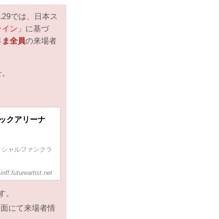
N.29では、日本ス
ライン
」に基づ
さま全員
の来場者
せ。
インテックアリーナ
るオフィシャルファンクラ
zinff.futureartist.net
す。
書面にて来場者情