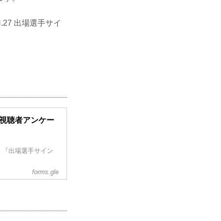
N.27 出場選手サイ
来場者・視聴者アンケー
、『出場選手サイン
forms.gle