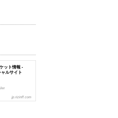
／チケット情報 -
フィシャルサイト
iler
jp.rizinff.com