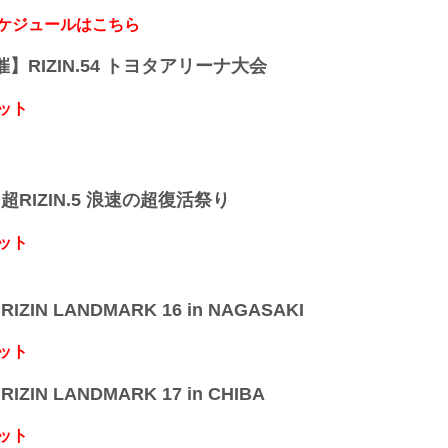
2021年3月21日（日）12:30開場／14:00開始
終了予定時間
スケジュールはこちら
20:00頃
※試合内容、イベント進行によって終了予定時間
開催】RIZIN.54 トヨタアリーナ大会
りますのでご了承ください。
会場
ット
日本ガイシホール（名古屋市総合体育館）
≫ 日本ガイシホール（外部サイト）
JR東海道本線「笠寺」駅...
】超RIZIN.5 浪速の超復活祭り
ット
IZIN LANDMARK 16 in NAGASAKI
ット
IZIN LANDMARK 17 in CHIBA
ット